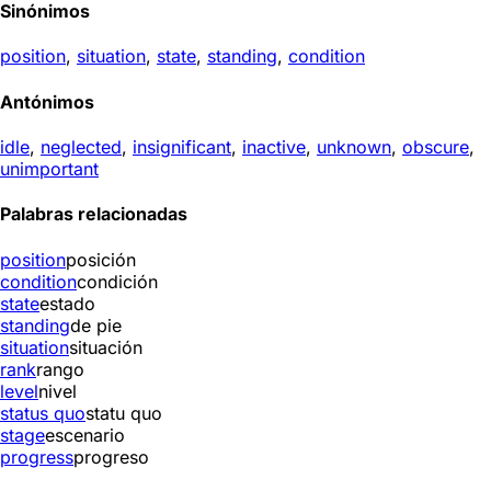
Sinónimos
position
,
situation
,
state
,
standing
,
condition
Antónimos
idle
,
neglected
,
insignificant
,
inactive
,
unknown
,
obscure
,
unimportant
Palabras relacionadas
position
posición
condition
condición
state
estado
standing
de pie
situation
situación
rank
rango
level
nivel
status quo
statu quo
stage
escenario
progress
progreso