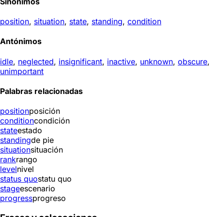
Sinónimos
position
,
situation
,
state
,
standing
,
condition
Antónimos
idle
,
neglected
,
insignificant
,
inactive
,
unknown
,
obscure
,
unimportant
Palabras relacionadas
position
posición
condition
condición
state
estado
standing
de pie
situation
situación
rank
rango
level
nivel
status quo
statu quo
stage
escenario
progress
progreso