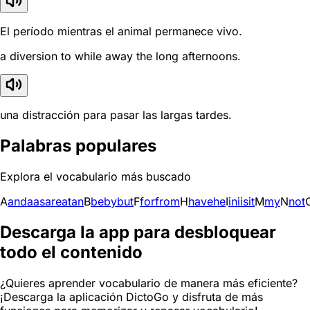
El período mientras el animal permanece vivo.
a diversion to while away the long afternoons.
una distracción para pasar las largas tardes.
Palabras populares
Explora el vocabulario más buscado
A
and
a
as
are
at
an
B
be
by
but
F
for
from
H
have
he
I
in
i
is
it
M
my
N
not
Descarga la app para desbloquear
todo el contenido
¿Quieres aprender vocabulario de manera más eficiente?
¡Descarga la aplicación DictoGo y disfruta de más