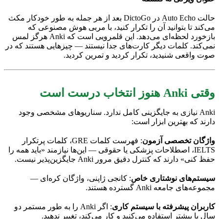
حالت Auto Echo در DictoGo بعد از هر جمله به طور خودکار مکث
می‌کند تا بتوانید آن را تکرار کنید، با مربی هوش مصنوعی که
بازخورد لحظه‌ای می‌دهد. این قلمرویی است که Anki هرگز لمس
نمی‌کند. کلمات دیگر کارت‌های جدا نیستند — چیزهایی هستند که در
صوت واقعی شنیدید، تکرار کردید و تمرین کردید.
وقتی Anki هنوز انتخاب درست است
Anki نیازی به جایگزینی کامل ندارد. سناریوهای مشخصی وجود
دارند که بهترین ابزار است:
واژگان تخصصی آزمون
: فهرست کلمات GRE، کلمات پرتکرار
IELTS، اصطلاحات پزشکی یا حقوقی — این‌ها نیازمند «باید همه را
حفظ کنی» دارند که کنترل دقیق مرور Anki جایگزین‌پذیر نیست.
سیستم‌های نوشتاری خاص
: کانجی ژاپنی، واژگان کره‌ای —
مجموعه‌های جامعه Anki گسترده هستند.
کاربران پیشرفته با سیستم کاری
: اگر Anki را به طور مستمر دو
سال یا بیشتر استفاده می‌کنید و کار می‌کند، تغییر ندهید.