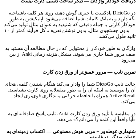
دریافت خودکار واژگان — دیگر ساخت دستی کارت نیست
در DictoGo پادکست یا خبری گوش دهید، روی هر کلمه ناشناخته
نگه دارید و به بانک کلمات شما اضافه می‌شود. اپلیکیشن به طور
خودکار کارتی با جمله دقیقی که شنیدید به عنوان مثال تولید می‌کند
— بدون جستجوی مثال، بدون نوشتن تعریف. کل فرآیند کمتر از ۱۰
ثانیه طول می‌کشد.
واژگان به طور خودکار از محتوایی که در حال مطالعه آن هستید به
صف مرور شما جاری می‌شوند. مشکل هزینه زمانی Anki از بین
می‌رود.
تمرین تایپ — مرور عمیق‌تر از ورق زدن کارت
حالت تایپ DictoGo شما را وادار می‌کند هنگام شنیدن کلمه، هجای
آن را بنویسید نه اینکه آن را به طور منفعلانه روی کارت بشناسید.
Active Recall همراه با حافظه حرکتی ماندگاری قوی‌تری ایجاد
می‌کند.
در مقایسه با تأیید ورق زدن کارت Anki، تایپ پاسخ صادقانه‌ای به
«آیا واقعاً این کلمه را می‌دانم؟» می‌دهد.
شنیداری غوطه‌ور + مربی هوش مصنوعی — اکتساب زمینه‌ای به
عنوان ویژگی نه فلسفه