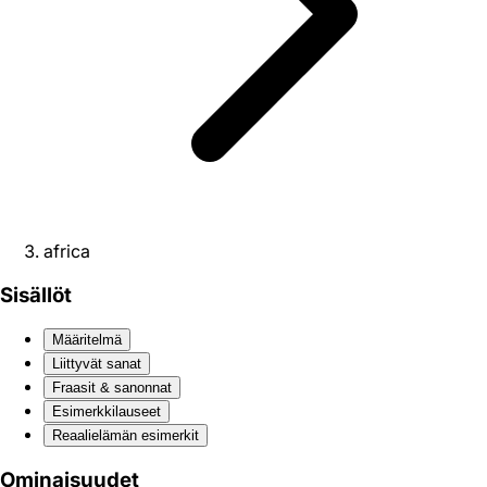
africa
Sisällöt
Määritelmä
Liittyvät sanat
Fraasit & sanonnat
Esimerkkilauseet
Reaali­elämän esimerkit
Ominaisuudet