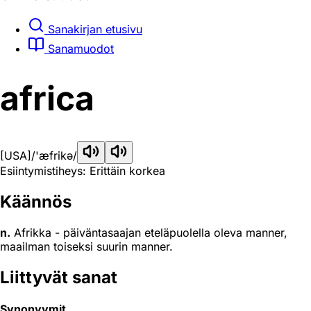
Sanakirjan etusivu
Sanamuodot
africa
[USA]
/'æfrikə/
Esiintymistiheys: Erittäin korkea
Käännös
n.
Afrikka - päiväntasaajan eteläpuolella oleva manner,
maailman toiseksi suurin manner.
Liittyvät sanat
Synonyymit