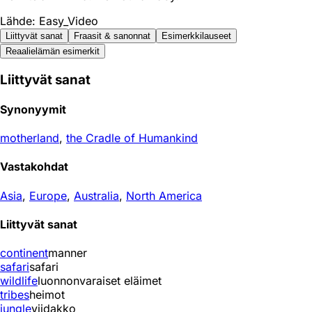
Lähde: Easy_Video
Liittyvät sanat
Fraasit & sanonnat
Esimerkkilauseet
Reaali­elämän esimerkit
Liittyvät sanat
Synonyymit
motherland
,
the Cradle of Humankind
Vastakohdat
Asia
,
Europe
,
Australia
,
North America
Liittyvät sanat
continent
manner
safari
safari
wildlife
luonnonvaraiset eläimet
tribes
heimot
jungle
viidakko