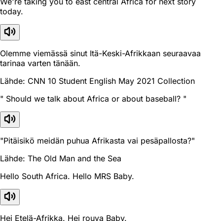
We're taking you to east central Africa for next story
today.
Olemme viemässä sinut Itä-Keski-Afrikkaan seuraavaa
tarinaa varten tänään.
Lähde: CNN 10 Student English May 2021 Collection
" Should we talk about Africa or about baseball? "
"Pitäisikö meidän puhua Afrikasta vai pesäpallosta?"
Lähde: The Old Man and the Sea
Hello South Africa. Hello MRS Baby.
Hei Etelä-Afrikka. Hei rouva Baby.