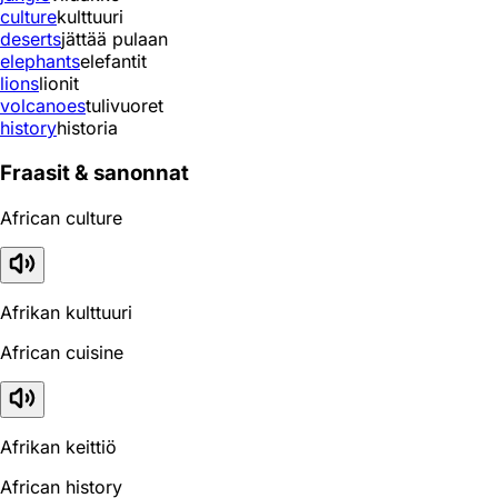
culture
kulttuuri
deserts
jättää pulaan
elephants
elefantit
lions
lionit
volcanoes
tulivuoret
history
historia
Fraasit & sanonnat
African culture
Afrikan kulttuuri
African cuisine
Afrikan keittiö
African history