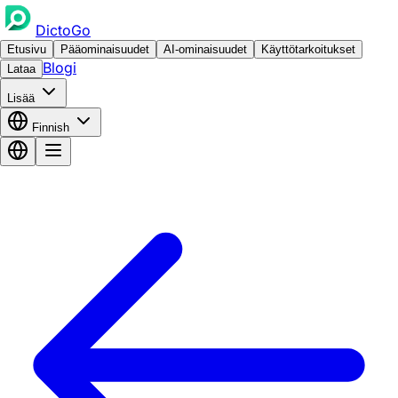
DictoGo
Etusivu
Pääominaisuudet
AI-ominaisuudet
Käyttötarkoitukset
Blogi
Lataa
Lisää
Finnish