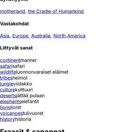
motherland
,
the Cradle of Humankind
Vastakohdat
Asia
,
Europe
,
Australia
,
North America
Liittyvät sanat
continent
manner
safari
safari
wildlife
luonnonvaraiset eläimet
tribes
heimot
jungle
viidakko
culture
kulttuuri
deserts
jättää pulaan
elephants
elefantit
lions
lionit
volcanoes
tulivuoret
history
historia
Fraasit & sanonnat