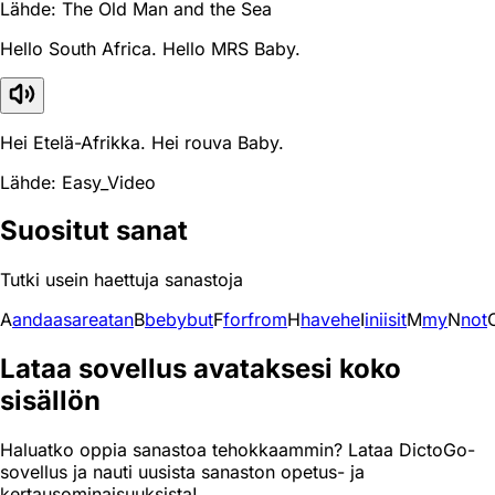
Lähde: The Old Man and the Sea
Hello South Africa. Hello MRS Baby.
Hei Etelä-Afrikka. Hei rouva Baby.
Lähde: Easy_Video
Suositut sanat
Tutki usein haettuja sanastoja
A
and
a
as
are
at
an
B
be
by
but
F
for
from
H
have
he
I
in
i
is
it
M
my
N
not
Lataa sovellus avataksesi koko
sisällön
Haluatko oppia sanastoa tehokkaammin? Lataa DictoGo-
sovellus ja nauti uusista sanaston opetus- ja
kertausominaisuuksista!