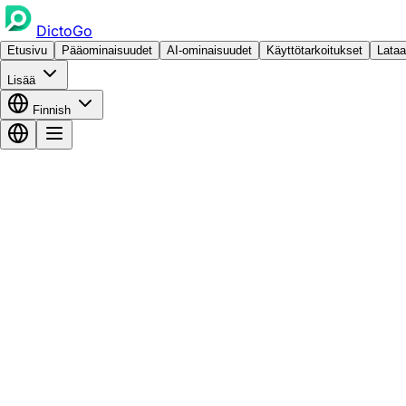
DictoGo
Etusivu
Pääominaisuudet
AI-ominaisuudet
Käyttötarkoitukset
Lataa
Lisää
Finnish