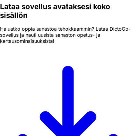
Lataa sovellus avataksesi koko
sisällön
Haluatko oppia sanastoa tehokkaammin? Lataa DictoGo-
sovellus ja nauti uusista sanaston opetus- ja
kertausominaisuuksista!