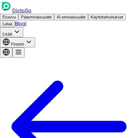
DictoGo
Etusivu
Pääominaisuudet
AI-ominaisuudet
Käyttötarkoitukset
Blogi
Lataa
Lisää
Finnish