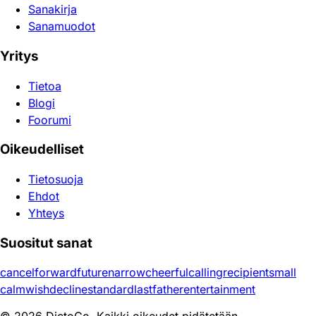
Sanakirja
Sanamuodot
Yritys
Tietoa
Blogi
Foorumi
Oikeudelliset
Tietosuoja
Ehdot
Yhteys
Suositut sanat
cancel
forward
future
narrow
cheerful
calling
recipient
small
calm
wish
decline
standard
last
father
entertainment