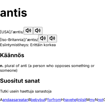
antis
[USA]
/ˈæntis/
[Iso-Britannia]
/ˈæntɪs/
Esiintymistiheys: Erittäin korkea
Käännös
n.
plural of anti (a person who opposes something or
someone)
Suositut sanat
Tutki usein haettuja sanastoja
A
and
a
as
are
at
an
B
be
by
but
F
for
from
H
have
he
I
in
i
is
it
M
my
N
not