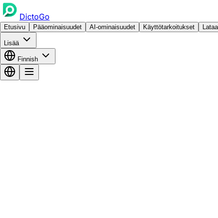
DictoGo
Etusivu
Pääominaisuudet
AI-ominaisuudet
Käyttötarkoitukset
Lataa
Lisää
Finnish