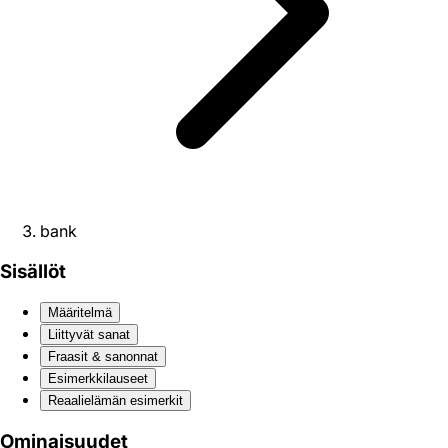
bank
Sisällöt
Määritelmä
Liittyvät sanat
Fraasit & sanonnat
Esimerkkilauseet
Reaali­elämän esimerkit
Ominaisuudet