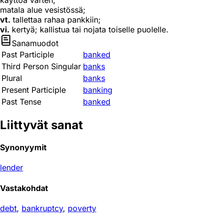
käyttöä varten;
matala alue vesistössä;
vt.
tallettaa rahaa pankkiin;
vi.
kertyä; kallistua tai nojata toiselle puolelle.
Sanamuodot
Past Participle
banked
Third Person Singular
banks
Plural
banks
Present Participle
banking
Past Tense
banked
Liittyvät sanat
Synonyymit
lender
Vastakohdat
debt
,
bankruptcy
,
poverty