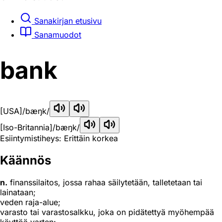
Sanakirjan etusivu
Sanamuodot
bank
[USA]
/bæŋk/
[Iso-Britannia]
/bæŋk/
Esiintymistiheys: Erittäin korkea
Käännös
n.
finanssilaitos, jossa rahaa säilytetään, talletetaan tai
lainataan;
veden raja-alue;
varasto tai varastosalkku, joka on pidätettyä myöhempää