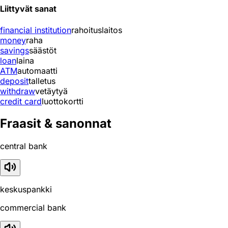
Liittyvät sanat
financial institution
rahoituslaitos
money
raha
savings
säästöt
loan
laina
ATM
automaatti
deposit
talletus
withdraw
vetäytyä
credit card
luottokortti
Fraasit & sanonnat
central bank
keskuspankki
commercial bank