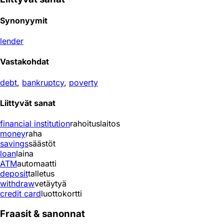
Synonyymit
lender
Vastakohdat
debt
,
bankruptcy
,
poverty
Liittyvät sanat
financial institution
rahoituslaitos
money
raha
savings
säästöt
loan
laina
ATM
automaatti
deposit
talletus
withdraw
vetäytyä
credit card
luottokortti
Fraasit & sanonnat