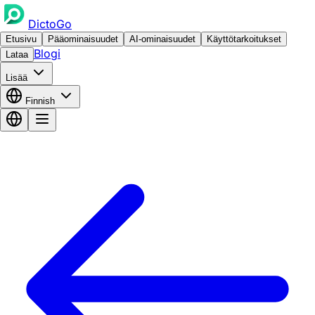
DictoGo
Etusivu
Pääominaisuudet
AI-ominaisuudet
Käyttötarkoitukset
Blogi
Lataa
Lisää
Finnish