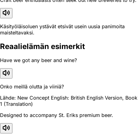
Craft beer enthusiasts often seek out new breweries to try.
Käsityöläisoluen ystävät etsivät usein uusia panimoita
maisteltavaksi.
Reaali­elämän esimerkit
Have we got any beer and wine?
Onko meillä olutta ja viiniä?
Lähde: New Concept English: British English Version, Book
1 (Translation)
Designed to accompany St. Eriks premium beer.