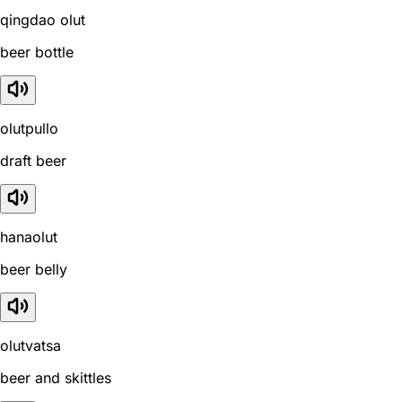
qingdao olut
beer bottle
olutpullo
draft beer
hanaolut
beer belly
olutvatsa
beer and skittles