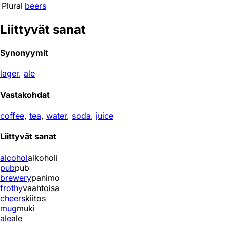
Plural
beers
Liittyvät sanat
Synonyymit
lager
,
ale
Vastakohdat
coffee
,
tea
,
water
,
soda
,
juice
Liittyvät sanat
alcohol
alkoholi
pub
pub
brewery
panimo
frothy
vaahtoisa
cheers
kiitos
mug
muki
ale
ale