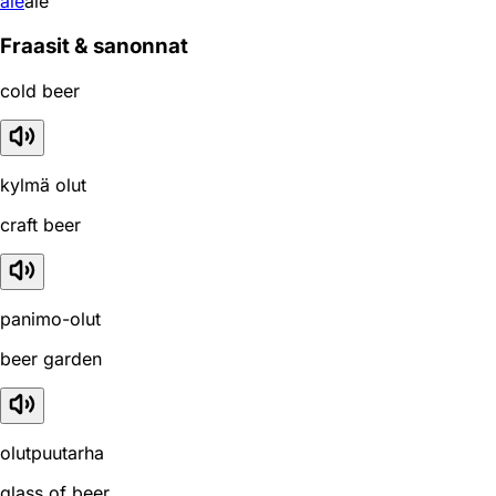
ale
ale
Fraasit & sanonnat
cold beer
kylmä olut
craft beer
panimo-olut
beer garden
olutpuutarha
glass of beer