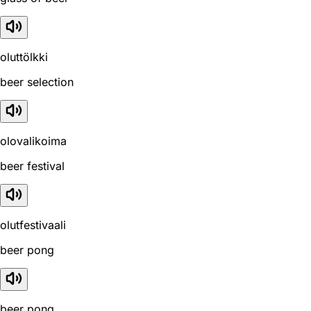
oluttölkki
beer selection
olovalikoima
beer festival
olutfestivaali
beer pong
beer pong