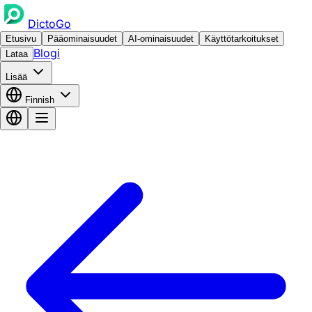
DictoGo
Etusivu
Pääominaisuudet
AI-ominaisuudet
Käyttötarkoitukset
Blogi
Lataa
Lisää
Finnish