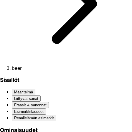
beer
Sisällöt
Määritelmä
Liittyvät sanat
Fraasit & sanonnat
Esimerkkilauseet
Reaali­elämän esimerkit
Ominaisuudet