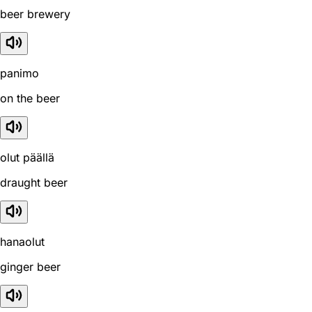
beer brewery
panimo
on the beer
olut päällä
draught beer
hanaolut
ginger beer