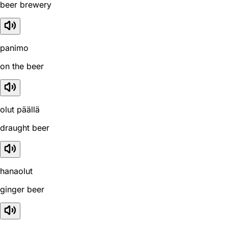
beer brewery
panimo
on the beer
olut päällä
draught beer
hanaolut
ginger beer