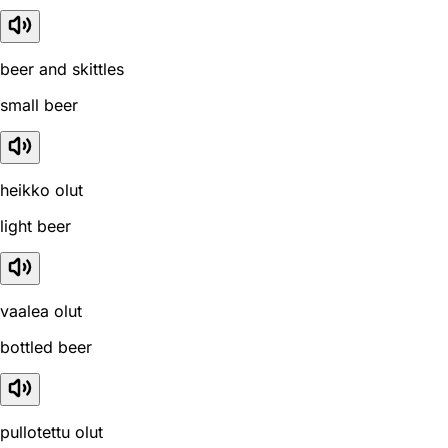
beer and skittles
small beer
heikko olut
light beer
vaalea olut
bottled beer
pullotettu olut