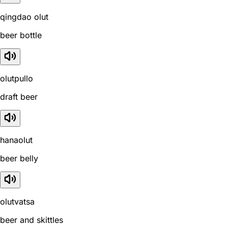
qingdao olut
beer bottle
olutpullo
draft beer
hanaolut
beer belly
olutvatsa
beer and skittles