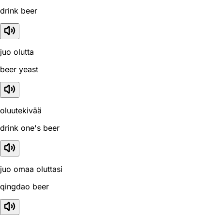
drink beer
juo olutta
beer yeast
oluutekivää
drink one's beer
juo omaa oluttasi
qingdao beer