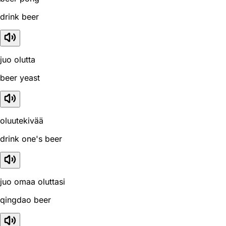
drink beer
juo olutta
beer yeast
oluutekivää
drink one's beer
juo omaa oluttasi
qingdao beer