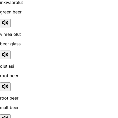
inkiväärolut
green beer
vihreä olut
beer glass
olutlasi
root beer
root beer
malt beer