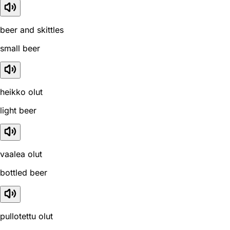
beer and skittles
small beer
heikko olut
light beer
vaalea olut
bottled beer
pullotettu olut