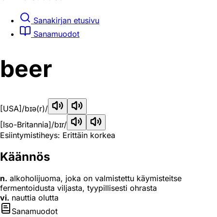
Sanakirjan etusivu
Sanamuodot
beer
[USA]
/bɪə(r)/
[Iso-Britannia]
/bɪr/
Esiintymistiheys: Erittäin korkea
Käännös
n.
alkoholijuoma, joka on valmistettu käymisteitse
fermentoidusta viljasta, tyypillisesti ohrasta
vi.
nauttia olutta
Sanamuodot