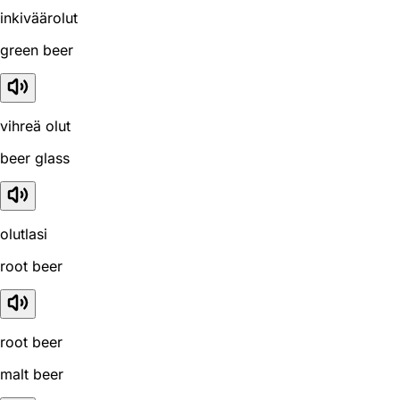
inkiväärolut
green beer
vihreä olut
beer glass
olutlasi
root beer
root beer
malt beer