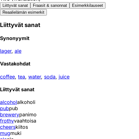
Liittyvät sanat
Fraasit & sanonnat
Esimerkkilauseet
Reaali­elämän esimerkit
Liittyvät sanat
Synonyymit
lager
,
ale
Vastakohdat
coffee
,
tea
,
water
,
soda
,
juice
Liittyvät sanat
alcohol
alkoholi
pub
pub
brewery
panimo
frothy
vaahtoisa
cheers
kiitos
mug
muki