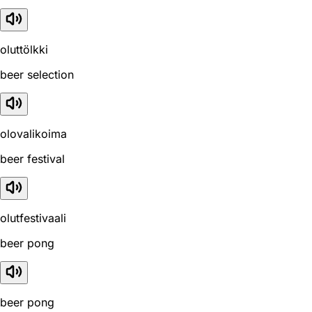
oluttölkki
beer selection
olovalikoima
beer festival
olutfestivaali
beer pong
beer pong