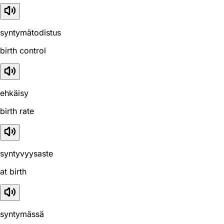
syntymätodistus
birth control
ehkäisy
birth rate
syntyvyysaste
at birth
syntymässä