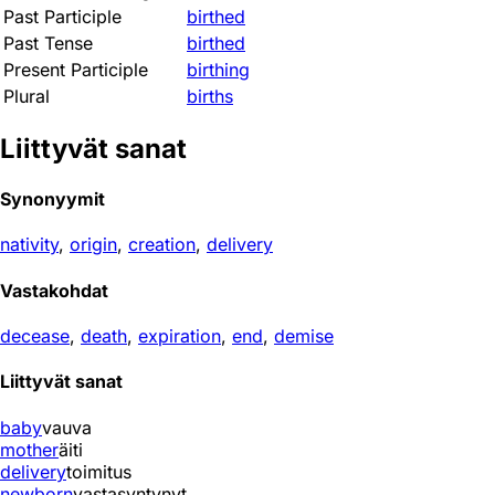
Past Participle
birthed
Past Tense
birthed
Present Participle
birthing
Plural
births
Liittyvät sanat
Synonyymit
nativity
,
origin
,
creation
,
delivery
Vastakohdat
decease
,
death
,
expiration
,
end
,
demise
Liittyvät sanat
baby
vauva
mother
äiti
delivery
toimitus
newborn
vastasyntynyt