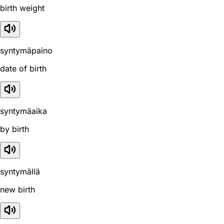
birth weight
syntymäpaino
date of birth
syntymäaika
by birth
syntymällä
new birth