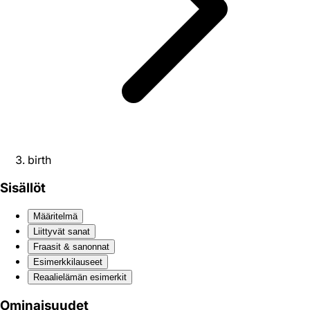
birth
Sisällöt
Määritelmä
Liittyvät sanat
Fraasit & sanonnat
Esimerkkilauseet
Reaali­elämän esimerkit
Ominaisuudet