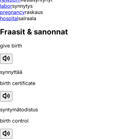
labor
synnytys
pregnancy
raskaus
hospital
sairaala
Fraasit & sanonnat
give birth
synnyttää
birth certificate
syntymätodistus
birth control