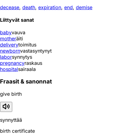
decease
,
death
,
expiration
,
end
,
demise
Liittyvät sanat
baby
vauva
mother
äiti
delivery
toimitus
newborn
vastasyntynyt
labor
synnytys
pregnancy
raskaus
hospital
sairaala
Fraasit & sanonnat
give birth
synnyttää
birth certificate