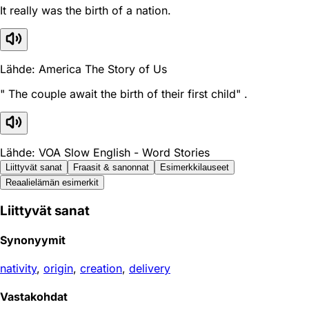
It really was the birth of a nation.
Lähde: America The Story of Us
" The couple await the birth of their first child" .
Lähde: VOA Slow English - Word Stories
Liittyvät sanat
Fraasit & sanonnat
Esimerkkilauseet
Reaali­elämän esimerkit
Liittyvät sanat
Synonyymit
nativity
,
origin
,
creation
,
delivery
Vastakohdat