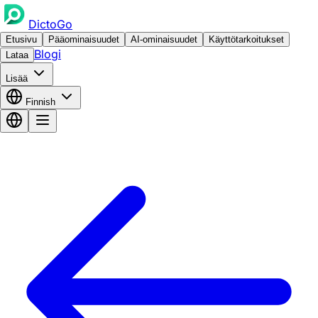
DictoGo
Etusivu
Pääominaisuudet
AI-ominaisuudet
Käyttötarkoitukset
Blogi
Lataa
Lisää
Finnish