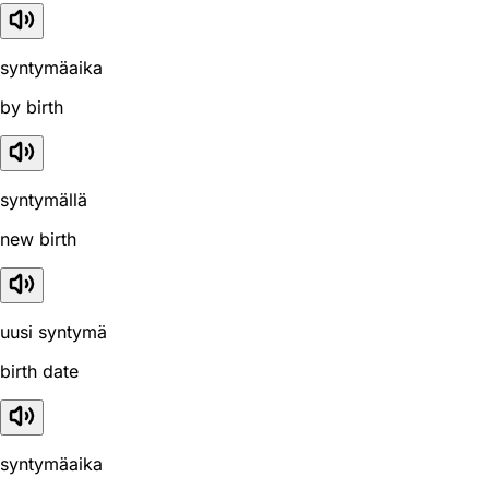
syntymäaika
by birth
syntymällä
new birth
uusi syntymä
birth date
syntymäaika