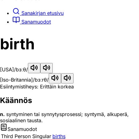
Sanakirjan etusivu
Sanamuodot
birth
[USA]
/bɜːθ/
[Iso-Britannia]
/bɜːrθ/
Esiintymistiheys: Erittäin korkea
Käännös
n.
syntyminen tai synnytysprosessi; syntymä, alkuperä,
sosiaalinen tausta.
Sanamuodot
Third Person Singular
births