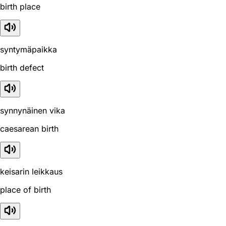
birth place
syntymäpaikka
birth defect
synnynäinen vika
caesarean birth
keisarin leikkaus
place of birth