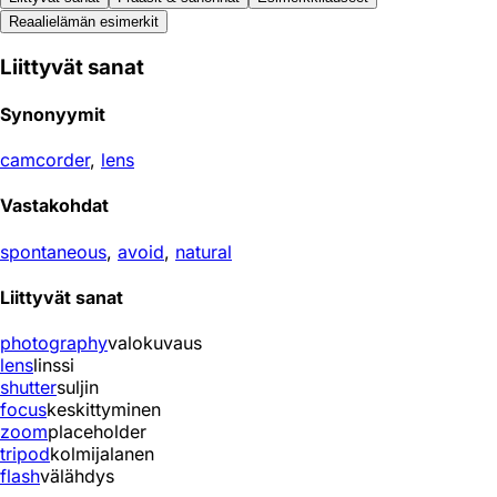
Reaali­elämän esimerkit
Liittyvät sanat
Synonyymit
camcorder
,
lens
Vastakohdat
spontaneous
,
avoid
,
natural
Liittyvät sanat
photography
valokuvaus
lens
linssi
shutter
suljin
focus
keskittyminen
zoom
placeholder
tripod
kolmijalanen
flash
välähdys