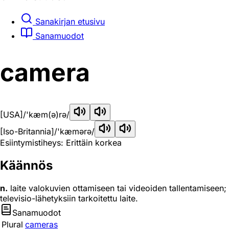
Sanakirjan etusivu
Sanamuodot
camera
[USA]
/'kæm(ə)rə/
[Iso-Britannia]
/'kæmərə/
Esiintymistiheys: Erittäin korkea
Käännös
n.
laite valokuvien ottamiseen tai videoiden tallentamiseen;
televisio-lähetyksiin tarkoitettu laite.
Sanamuodot
Plural
cameras