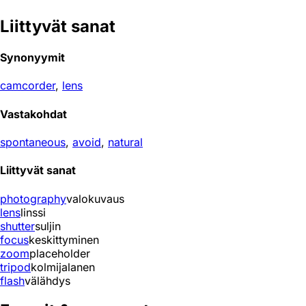
Liittyvät sanat
Synonyymit
camcorder
,
lens
Vastakohdat
spontaneous
,
avoid
,
natural
Liittyvät sanat
photography
valokuvaus
lens
linssi
shutter
suljin
focus
keskittyminen
zoom
placeholder
tripod
kolmijalanen
flash
välähdys