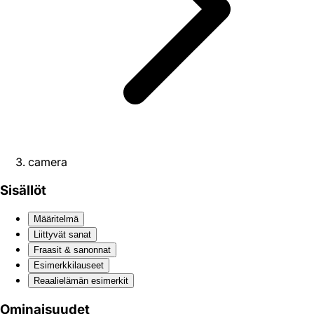
camera
Sisällöt
Määritelmä
Liittyvät sanat
Fraasit & sanonnat
Esimerkkilauseet
Reaali­elämän esimerkit
Ominaisuudet