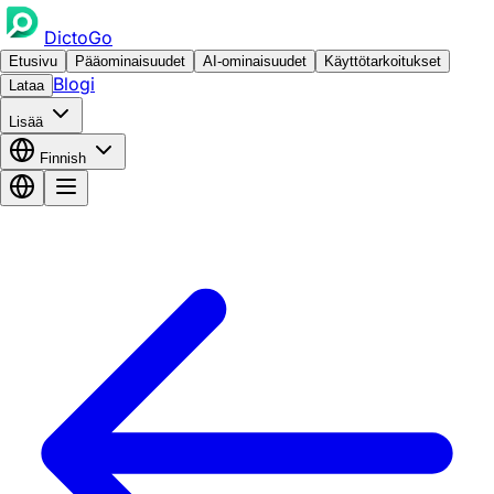
DictoGo
Etusivu
Pääominaisuudet
AI-ominaisuudet
Käyttötarkoitukset
Blogi
Lataa
Lisää
Finnish