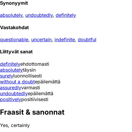
Synonyymit
absolutely
,
undoubtedly
,
definitely
Vastakohdat
questionable
,
uncertain
,
indefinite
,
doubtful
Liittyvät sanat
definitely
ehdottomasti
absolutely
täysin
surely
luonnollisesti
without a doubt
epäilemättä
assuredly
varmasti
undoubtedly
epäilemättä
positively
positiivisesti
Fraasit & sanonnat
Yes, certainly