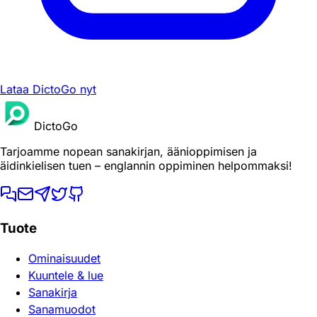
Lataa DictoGo nyt
DictoGo
Tarjoamme nopean sanakirjan, äänioppimisen ja
äidinkielisen tuen – englannin oppiminen helpommaksi!
Tuote
Ominaisuudet
Kuuntele & lue
Sanakirja
Sanamuodot