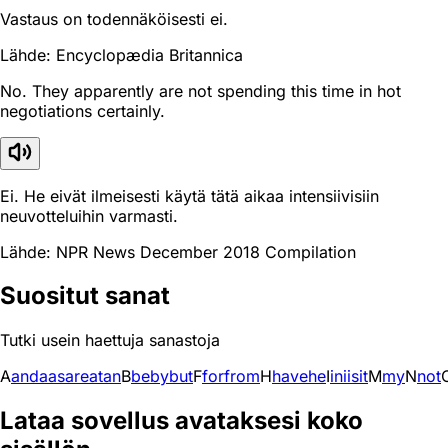
Vastaus on todennäköisesti ei.
Lähde: Encyclopædia Britannica
No. They apparently are not spending this time in hot
negotiations certainly.
Ei. He eivät ilmeisesti käytä tätä aikaa intensiivisiin
neuvotteluihin varmasti.
Lähde: NPR News December 2018 Compilation
Suositut sanat
Tutki usein haettuja sanastoja
A
and
a
as
are
at
an
B
be
by
but
F
for
from
H
have
he
I
in
i
is
it
M
my
N
not
Lataa sovellus avataksesi koko