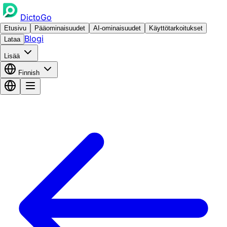
DictoGo
Etusivu
Pääominaisuudet
AI-ominaisuudet
Käyttötarkoitukset
Blogi
Lataa
Lisää
Finnish