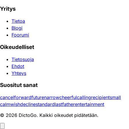
Yritys
Tietoa
Blogi
Foorumi
Oikeudelliset
Tietosuoja
Ehdot
Yhteys
Suositut sanat
cancel
forward
future
narrow
cheerful
calling
recipient
small
calm
wish
decline
standard
last
father
entertainment
© 2026 DictoGo. Kaikki oikeudet pidätetään.