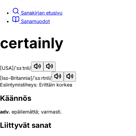
Sanakirjan etusivu
Sanamuodot
certainly
[USA]
/ˈsɜːtnli/
[Iso-Britannia]
/ˈsɜːrtnli/
Esiintymistiheys: Erittäin korkea
Käännös
adv.
epäilemättä; varmasti.
Liittyvät sanat