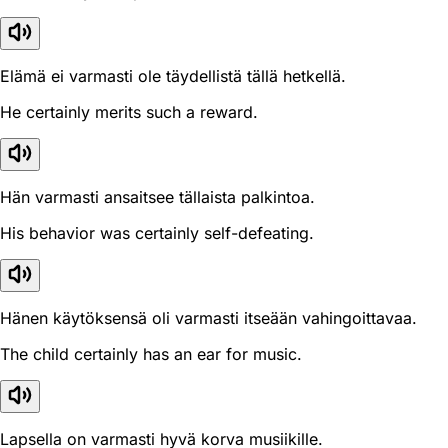
Elämä ei varmasti ole täydellistä tällä hetkellä.
He certainly merits such a reward.
Hän varmasti ansaitsee tällaista palkintoa.
His behavior was certainly self-defeating.
Hänen käytöksensä oli varmasti itseään vahingoittavaa.
The child certainly has an ear for music.
Lapsella on varmasti hyvä korva musiikille.