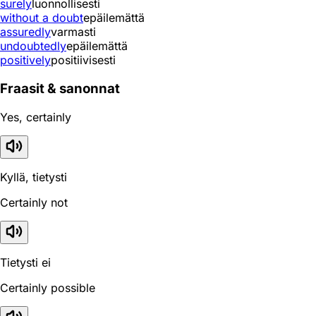
surely
luonnollisesti
without a doubt
epäilemättä
assuredly
varmasti
undoubtedly
epäilemättä
positively
positiivisesti
Fraasit & sanonnat
Yes, certainly
Kyllä, tietysti
Certainly not
Tietysti ei
Certainly possible