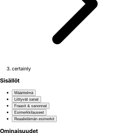
certainly
Sisällöt
Määritelmä
Liittyvät sanat
Fraasit & sanonnat
Esimerkkilauseet
Reaali­elämän esimerkit
Ominaisuudet