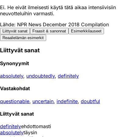
Ei. He eivät ilmeisesti käytä tätä aikaa intensiivisiin
neuvotteluihin varmasti.
Lähde: NPR News December 2018 Compilation
Liittyvät sanat
Fraasit & sanonnat
Esimerkkilauseet
Reaali­elämän esimerkit
Liittyvät sanat
Synonyymit
absolutely
,
undoubtedly
,
definitely
Vastakohdat
questionable
,
uncertain
,
indefinite
,
doubtful
Liittyvät sanat
definitely
ehdottomasti
absolutely
täysin