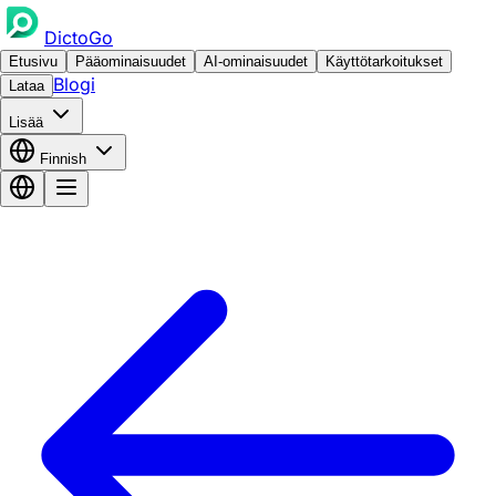
DictoGo
Etusivu
Pääominaisuudet
AI-ominaisuudet
Käyttötarkoitukset
Blogi
Lataa
Lisää
Finnish