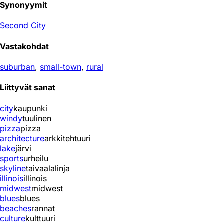
Synonyymit
Second City
Vastakohdat
suburban
,
small-town
,
rural
Liittyvät sanat
city
kaupunki
windy
tuulinen
pizza
pizza
architecture
arkkitehtuuri
lake
järvi
sports
urheilu
skyline
taivaalalinja
illinois
illinois
midwest
midwest
blues
blues
beaches
rannat
culture
kulttuuri