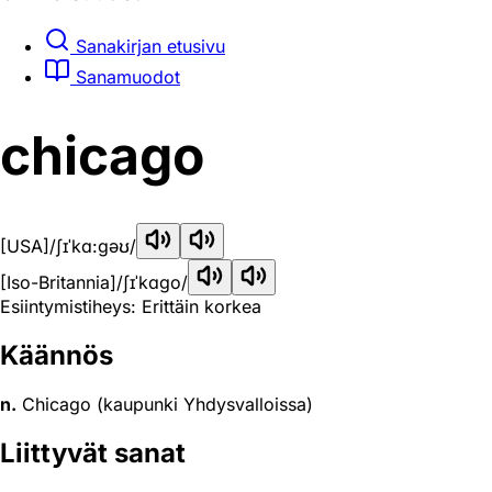
Sanakirjan etusivu
Sanamuodot
chicago
[USA]
/ʃɪˈkɑ:gəʊ/
[Iso-Britannia]
/ʃɪˈkɑɡo/
Esiintymistiheys: Erittäin korkea
Käännös
n.
Chicago (kaupunki Yhdysvalloissa)
Liittyvät sanat