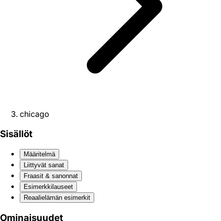
chicago
Sisällöt
Määritelmä
Liittyvät sanat
Fraasit & sanonnat
Esimerkkilauseet
Reaali­elämän esimerkit
Ominaisuudet