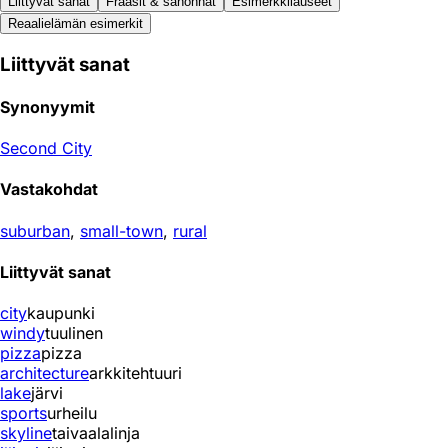
Liittyvät sanat
Fraasit & sanonnat
Esimerkkilauseet
Reaali­elämän esimerkit
Liittyvät sanat
Synonyymit
Second City
Vastakohdat
suburban
,
small-town
,
rural
Liittyvät sanat
city
kaupunki
windy
tuulinen
pizza
pizza
architecture
arkkitehtuuri
lake
järvi
sports
urheilu
skyline
taivaalalinja