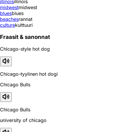
illinois
illinois
midwest
midwest
blues
blues
beaches
rannat
culture
kulttuuri
Fraasit & sanonnat
Chicago-style hot dog
Chicago-tyylinen hot dogi
Chicago Bulls
Chicago Bulls
university of chicago