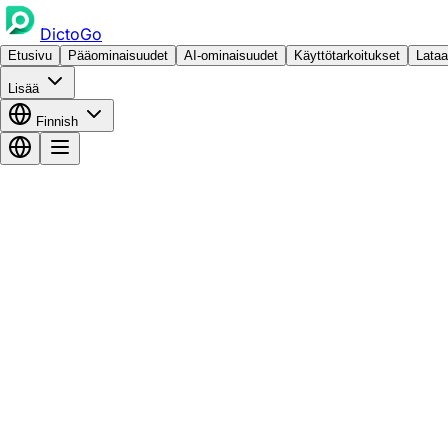
DictoGo
Etusivu
Pääominaisuudet
AI-ominaisuudet
Käyttötarkoitukset
Lataa
Lisää
Finnish