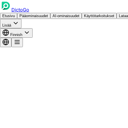
DictoGo
Etusivu
Pääominaisuudet
AI-ominaisuudet
Käyttötarkoitukset
Lataa
Lisää
Finnish