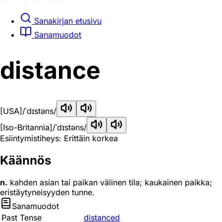
Sanakirjan etusivu
Sanamuodot
distance
[USA]
/ˈdɪstəns/
[Iso-Britannia]
/ˈdɪstəns/
Esiintymistiheys: Erittäin korkea
Käännös
n.
kahden asian tai paikan välinen tila; kaukainen paikka;
eristäytyneisyyden tunne.
Sanamuodot
Past Tense
distanced