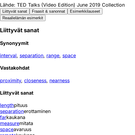
Lähde: TED Talks (Video Edition) June 2019 Collection
Liittyvät sanat
Fraasit & sanonnat
Esimerkkilauseet
Reaali­elämän esimerkit
Liittyvät sanat
Synonyymit
interval
,
separation
,
range
,
space
Vastakohdat
proximity
,
closeness
,
nearness
Liittyvät sanat
length
pituus
separation
erottaminen
far
kaukana
measure
mitata
space
avaruus