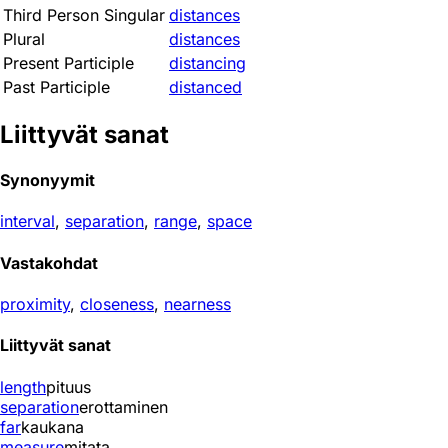
Third Person Singular
distances
Plural
distances
Present Participle
distancing
Past Participle
distanced
Liittyvät sanat
Synonyymit
interval
,
separation
,
range
,
space
Vastakohdat
proximity
,
closeness
,
nearness
Liittyvät sanat
length
pituus
separation
erottaminen
far
kaukana
measure
mitata