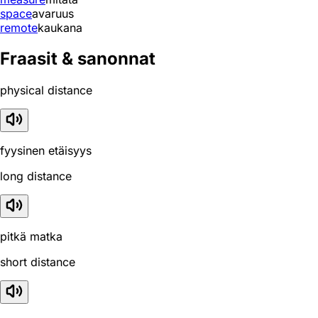
space
avaruus
remote
kaukana
Fraasit & sanonnat
physical distance
fyysinen etäisyys
long distance
pitkä matka
short distance