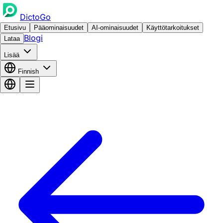
DictoGo
Etusivu
Pääominaisuudet
AI-ominaisuudet
Käyttötarkoitukset
Blogi
Lataa
Lisää
Finnish