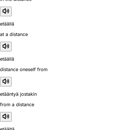
etäällä
at a distance
etäällä
distance oneself from
etääntyä jostakin
from a distance
etäältä