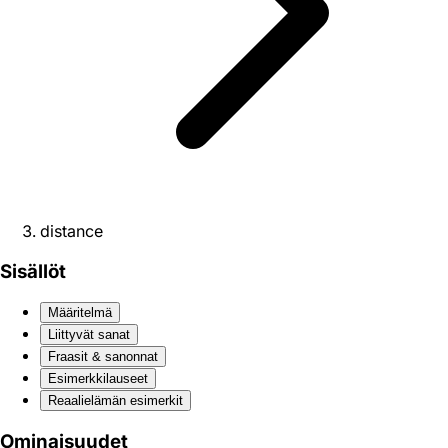
distance
Sisällöt
Määritelmä
Liittyvät sanat
Fraasit & sanonnat
Esimerkkilauseet
Reaali­elämän esimerkit
Ominaisuudet