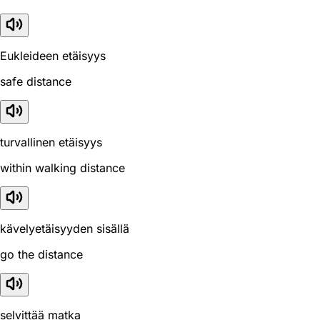
Eukleideen etäisyys
safe distance
turvallinen etäisyys
within walking distance
kävelyetäisyyden sisällä
go the distance
selvittää matka