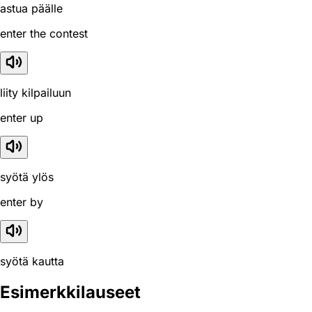
astua päälle
enter the contest
liity kilpailuun
enter up
syötä ylös
enter by
syötä kautta
Esimerkkilauseet