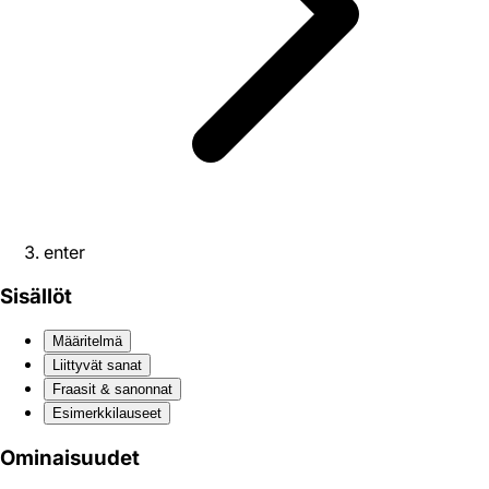
enter
Sisällöt
Määritelmä
Liittyvät sanat
Fraasit & sanonnat
Esimerkkilauseet
Ominaisuudet