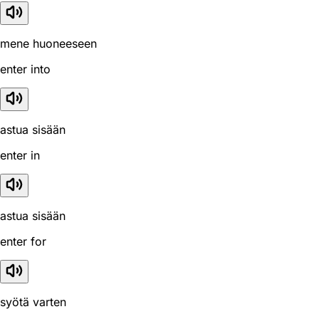
mene huoneeseen
enter into
astua sisään
enter in
astua sisään
enter for
syötä varten