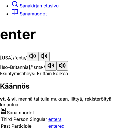
Sanakirjan etusivu
Sanamuodot
enter
[USA]
/'entə/
[Iso-Britannia]
/'ɛntɚ/
Esiintymistiheys: Erittäin korkea
Käännös
vt. & vi.
mennä tai tulla mukaan, liittyä, rekisteröityä,
kirjautua.
Sanamuodot
Third Person Singular
enters
Past Participle
entered