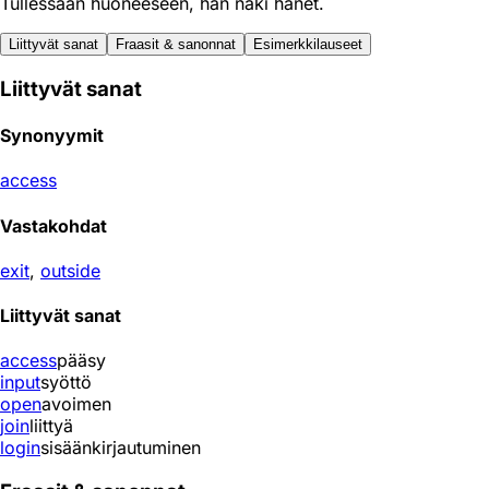
Tullessaan huoneeseen, hän näki hänet.
Liittyvät sanat
Fraasit & sanonnat
Esimerkkilauseet
Liittyvät sanat
Synonyymit
access
Vastakohdat
exit
,
outside
Liittyvät sanat
access
pääsy
input
syöttö
open
avoimen
join
liittyä
login
sisäänkirjautuminen