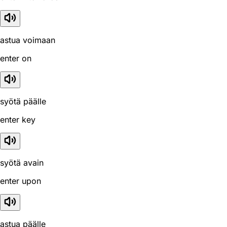
astua voimaan
enter on
syötä päälle
enter key
syötä avain
enter upon
astua päälle