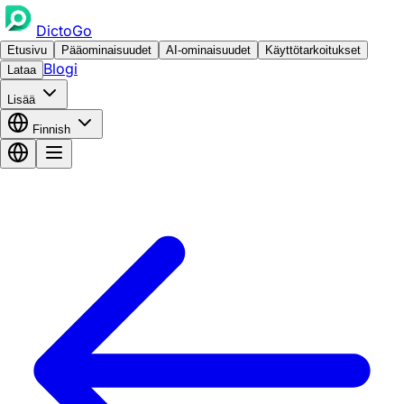
DictoGo
Etusivu
Pääominaisuudet
AI-ominaisuudet
Käyttötarkoitukset
Blogi
Lataa
Lisää
Finnish