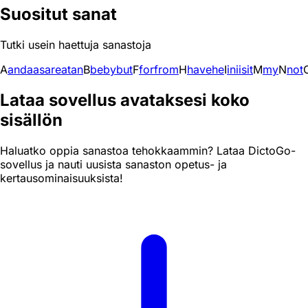
Suositut sanat
Tutki usein haettuja sanastoja
A
and
a
as
are
at
an
B
be
by
but
F
for
from
H
have
he
I
in
i
is
it
M
my
N
not
Lataa sovellus avataksesi koko
sisällön
Haluatko oppia sanastoa tehokkaammin? Lataa DictoGo-
sovellus ja nauti uusista sanaston opetus- ja
kertausominaisuuksista!