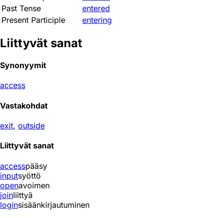
Past Tense
entered
Present Participle
entering
Liittyvät sanat
Synonyymit
access
Vastakohdat
exit
,
outside
Liittyvät sanat
access
pääsy
input
syöttö
open
avoimen
join
liittyä
login
sisäänkirjautuminen