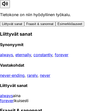
Tietokone on niin hyödyllinen työkalu.
Liittyvät sanat
Fraasit & sanonnat
Esimerkkilauseet
Liittyvät sanat
Synonyymit
always
,
eternally
,
constantly
,
forever
Vastakohdat
never-ending
,
rarely
,
never
Liittyvät sanat
always
aina
forever
ikuisesti
Fraasit & sanonnat