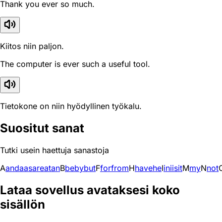
Thank you ever so much.
Kiitos niin paljon.
The computer is ever such a useful tool.
Tietokone on niin hyödyllinen työkalu.
Suositut sanat
Tutki usein haettuja sanastoja
A
and
a
as
are
at
an
B
be
by
but
F
for
from
H
have
he
I
in
i
is
it
M
my
N
not
Lataa sovellus avataksesi koko
sisällön