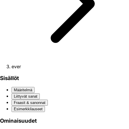
ever
Sisällöt
Määritelmä
Liittyvät sanat
Fraasit & sanonnat
Esimerkkilauseet
Ominaisuudet