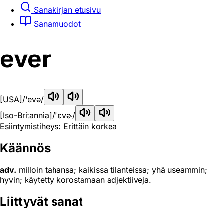
Sanakirjan etusivu
Sanamuodot
ever
[USA]
/'evə/
[Iso-Britannia]
/'ɛvɚ/
Esiintymistiheys: Erittäin korkea
Käännös
adv.
milloin tahansa; kaikissa tilanteissa; yhä useammin;
hyvin; käytetty korostamaan adjektiiveja.
Liittyvät sanat