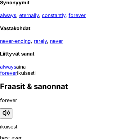
Synonyymit
always
,
eternally
,
constantly
,
forever
Vastakohdat
never-ending
,
rarely
,
never
Liittyvät sanat
always
aina
forever
ikuisesti
Fraasit & sanonnat
forever
ikuisesti
best ever