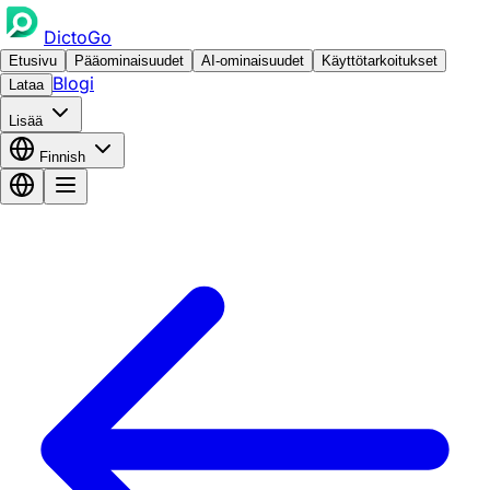
DictoGo
Etusivu
Pääominaisuudet
AI-ominaisuudet
Käyttötarkoitukset
Blogi
Lataa
Lisää
Finnish