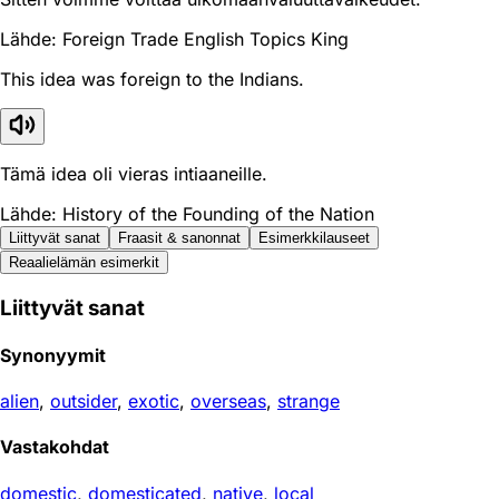
Lähde: Foreign Trade English Topics King
This idea was foreign to the Indians.
Tämä idea oli vieras intiaaneille.
Lähde: History of the Founding of the Nation
Liittyvät sanat
Fraasit & sanonnat
Esimerkkilauseet
Reaali­elämän esimerkit
Liittyvät sanat
Synonyymit
alien
,
outsider
,
exotic
,
overseas
,
strange
Vastakohdat
domestic
,
domesticated
,
native
,
local