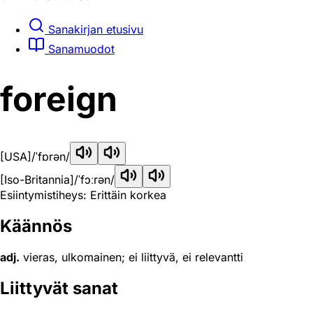
Sanakirjan etusivu
Sanamuodot
foreign
[USA]
/ˈfɒrən/
[Iso-Britannia]
/ˈfɔːrən/
Esiintymistiheys: Erittäin korkea
Käännös
adj.
vieras, ulkomainen; ei liittyvä, ei relevantti
Liittyvät sanat