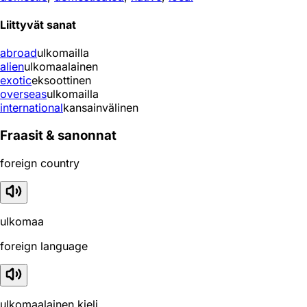
Liittyvät sanat
abroad
ulkomailla
alien
ulkomaalainen
exotic
eksoottinen
overseas
ulkomailla
international
kansainvälinen
Fraasit & sanonnat
foreign country
ulkomaa
foreign language
ulkomaalainen kieli