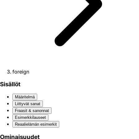
foreign
Sisällöt
Määritelmä
Liittyvät sanat
Fraasit & sanonnat
Esimerkkilauseet
Reaali­elämän esimerkit
Ominaisuudet