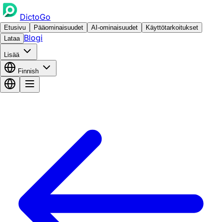
DictoGo
Etusivu
Pääominaisuudet
AI-ominaisuudet
Käyttötarkoitukset
Blogi
Lataa
Lisää
Finnish