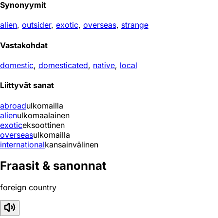
Synonyymit
alien
,
outsider
,
exotic
,
overseas
,
strange
Vastakohdat
domestic
,
domesticated
,
native
,
local
Liittyvät sanat
abroad
ulkomailla
alien
ulkomaalainen
exotic
eksoottinen
overseas
ulkomailla
international
kansainvälinen
Fraasit & sanonnat
foreign country