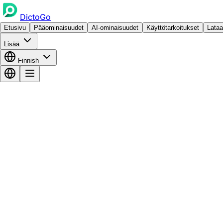
DictoGo
Etusivu
Pääominaisuudet
AI-ominaisuudet
Käyttötarkoitukset
Lataa
Lisää
Finnish