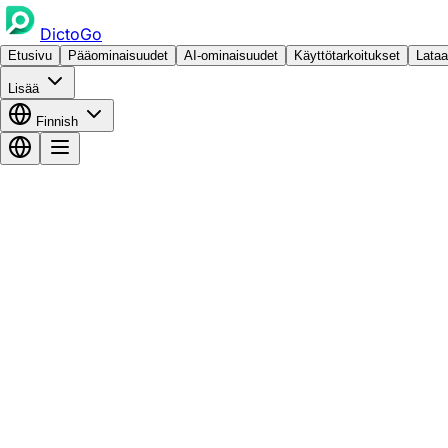
DictoGo
Etusivu
Pääominaisuudet
AI-ominaisuudet
Käyttötarkoitukset
Lataa
Lisää
Finnish