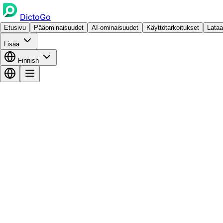
DictoGo
Etusivu
Pääominaisuudet
AI-ominaisuudet
Käyttötarkoitukset
Lataa
Lisää
Finnish