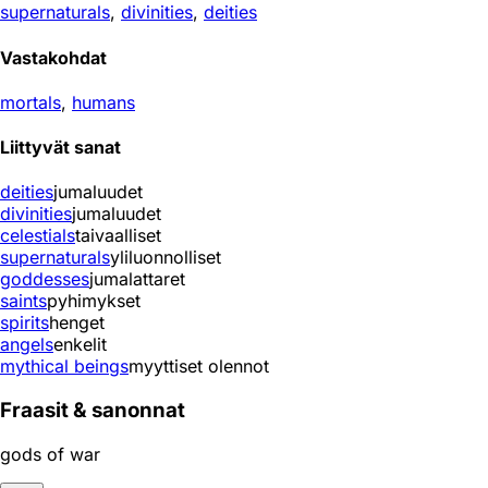
supernaturals
,
divinities
,
deities
Vastakohdat
mortals
,
humans
Liittyvät sanat
deities
jumaluudet
divinities
jumaluudet
celestials
taivaalliset
supernaturals
yliluonnolliset
goddesses
jumalattaret
saints
pyhimykset
spirits
henget
angels
enkelit
mythical beings
myyttiset olennot
Fraasit & sanonnat
gods of war