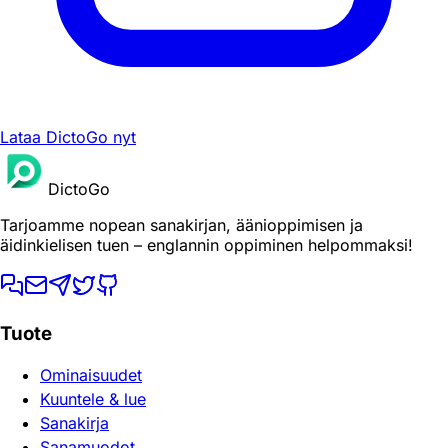
Lataa DictoGo nyt
DictoGo
Tarjoamme nopean sanakirjan, äänioppimisen ja
äidinkielisen tuen – englannin oppiminen helpommaksi!
Tuote
Ominaisuudet
Kuuntele & lue
Sanakirja
Sanamuodot