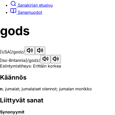
Sanakirjan etusivu
Sanamuodot
gods
[USA]
/ɡɒdz/
[Iso-Britannia]
/ɡɑdz/
Esiintymistiheys: Erittäin korkea
Käännös
n.
jumalat; jumalaiset olennot; jumalan monikko
Liittyvät sanat
Synonyymit