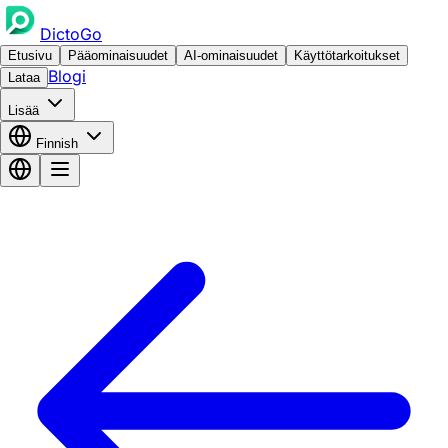
DictoGo
Etusivu
Pääominaisuudet
AI-ominaisuudet
Käyttötarkoitukset
Blogi
Lataa
Lisää
Finnish