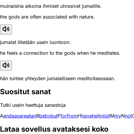
muinaisina aikoina ihmiset uhrasivat jumalille.
the gods are often associated with nature.
jumalat liitetään usein luontoon.
he feels a connection to the gods when he meditates.
hän tuntee yhteyden jumalalliseen meditoitaessaan.
Suositut sanat
Tutki usein haettuja sanastoja
A
and
a
as
are
at
an
B
be
by
but
F
for
from
H
have
he
I
in
i
is
it
M
my
N
not
Lataa sovellus avataksesi koko