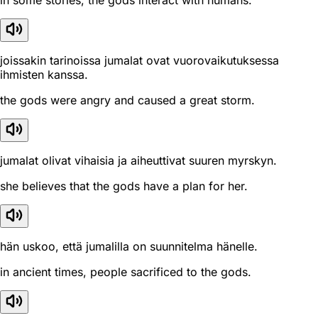
in some stories, the gods interact with humans.
joissakin tarinoissa jumalat ovat vuorovaikutuksessa
ihmisten kanssa.
the gods were angry and caused a great storm.
jumalat olivat vihaisia ja aiheuttivat suuren myrskyn.
she believes that the gods have a plan for her.
hän uskoo, että jumalilla on suunnitelma hänelle.
in ancient times, people sacrificed to the gods.