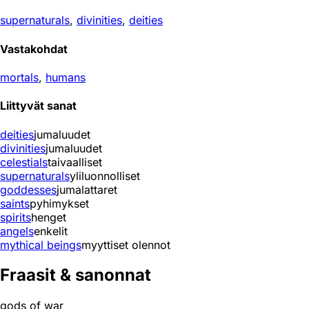
supernaturals
,
divinities
,
deities
Vastakohdat
mortals
,
humans
Liittyvät sanat
deities
jumaluudet
divinities
jumaluudet
celestials
taivaalliset
supernaturals
yliluonnolliset
goddesses
jumalattaret
saints
pyhimykset
spirits
henget
angels
enkelit
mythical beings
myyttiset olennot
Fraasit & sanonnat
gods of war