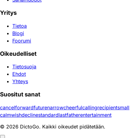
Yritys
Tietoa
Blogi
Foorumi
Oikeudelliset
Tietosuoja
Ehdot
Yhteys
Suositut sanat
cancel
forward
future
narrow
cheerful
calling
recipient
small
calm
wish
decline
standard
last
father
entertainment
© 2026 DictoGo. Kaikki oikeudet pidätetään.