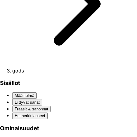
gods
Sisällöt
Määritelmä
Liittyvät sanat
Fraasit & sanonnat
Esimerkkilauseet
Ominaisuudet