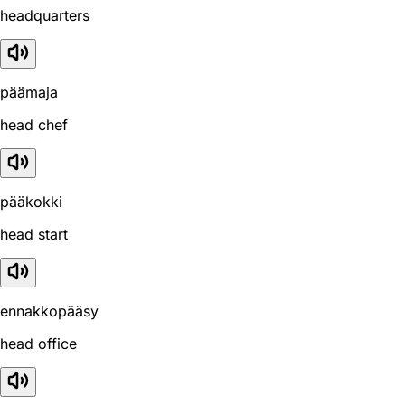
headquarters
päämaja
head chef
pääkokki
head start
ennakkopääsy
head office