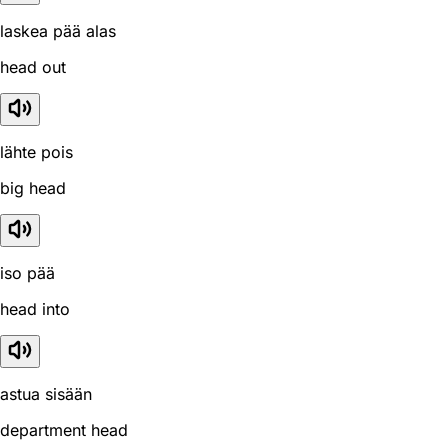
laskea pää alas
head out
lähte pois
big head
iso pää
head into
astua sisään
department head