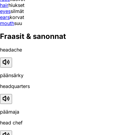
hair
hiukset
eyes
silmät
ears
korvat
mouth
suu
Fraasit & sanonnat
headache
päänsärky
headquarters
päämaja
head chef