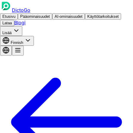
DictoGo
Etusivu
Pääominaisuudet
AI-ominaisuudet
Käyttötarkoitukset
Blogi
Lataa
Lisää
Finnish