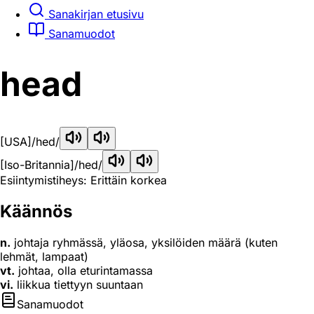
Sanakirjan etusivu
Sanamuodot
head
[USA]
/hed/
[Iso-Britannia]
/hed/
Esiintymistiheys: Erittäin korkea
Käännös
n.
johtaja ryhmässä, yläosa, yksilöiden määrä (kuten
lehmät, lampaat)
vt.
johtaa, olla eturintamassa
vi.
liikkua tiettyyn suuntaan
Sanamuodot