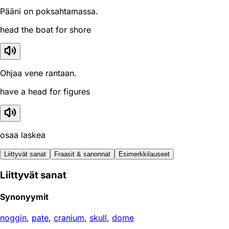
Pääni on poksahtamassa.
head the boat for shore
Ohjaa vene rantaan.
have a head for figures
osaa laskea
Liittyvät sanat
Fraasit & sanonnat
Esimerkkilauseet
Liittyvät sanat
Synonyymit
noggin
,
pate
,
cranium
,
skull
,
dome