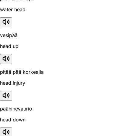
water head
vesipää
head up
pitää pää korkealla
head injury
päähinevaurio
head down