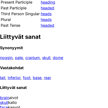
Present Participle
heading
Past Participle
headed
Third Person Singular
heads
Plural
heads
Past Tense
headed
Liittyvät sanat
Synonyymit
noggin
,
pate
,
cranium
,
skull
,
dome
Vastakohdat
tail
,
inferior
,
foot
,
base
,
rear
Liittyvät sanat
brain
aivot
skull
kallo
face
kasvot