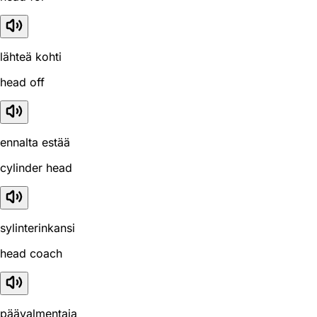
lähteä kohti
head off
ennalta estää
cylinder head
sylinterinkansi
head coach
päävalmentaja