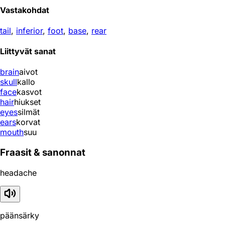
Vastakohdat
tail
,
inferior
,
foot
,
base
,
rear
Liittyvät sanat
brain
aivot
skull
kallo
face
kasvot
hair
hiukset
eyes
silmät
ears
korvat
mouth
suu
Fraasit & sanonnat
headache
päänsärky