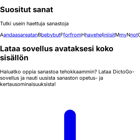
Suositut sanat
Tutki usein haettuja sanastoja
A
and
a
as
are
at
an
B
be
by
but
F
for
from
H
have
he
I
in
i
is
it
M
my
N
not
Lataa sovellus avataksesi koko
sisällön
Haluatko oppia sanastoa tehokkaammin? Lataa DictoGo-
sovellus ja nauti uusista sanaston opetus- ja
kertausominaisuuksista!