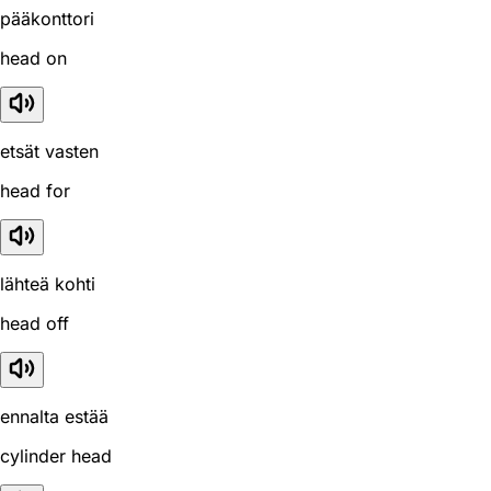
pääkonttori
head on
etsät vasten
head for
lähteä kohti
head off
ennalta estää
cylinder head