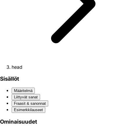
head
Sisällöt
Määritelmä
Liittyvät sanat
Fraasit & sanonnat
Esimerkkilauseet
Ominaisuudet