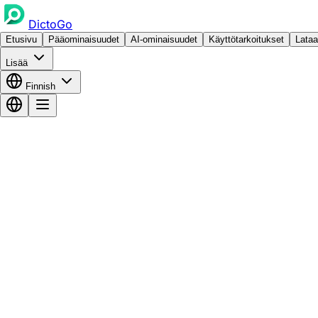
DictoGo
Etusivu
Pääominaisuudet
AI-ominaisuudet
Käyttötarkoitukset
Lataa
Lisää
Finnish