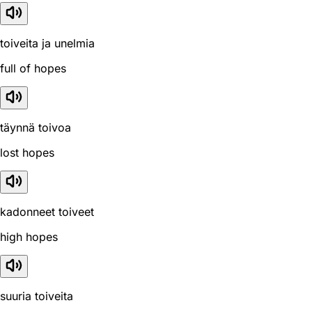
toiveita ja unelmia
full of hopes
täynnä toivoa
lost hopes
kadonneet toiveet
high hopes
suuria toiveita