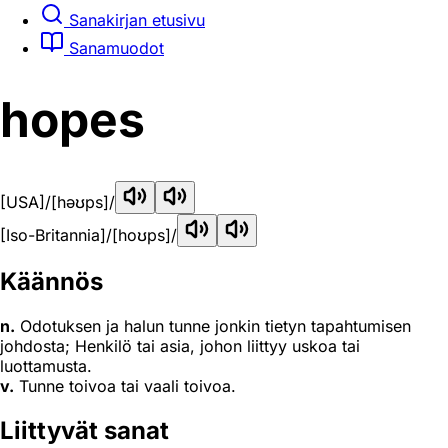
Sanakirjan etusivu
Sanamuodot
hopes
[USA]
/[həʊps]/
[Iso-Britannia]
/[hoʊps]/
Käännös
n.
Odotuksen ja halun tunne jonkin tietyn tapahtumisen
johdosta; Henkilö tai asia, johon liittyy uskoa tai
luottamusta.
v.
Tunne toivoa tai vaali toivoa.
Liittyvät sanat