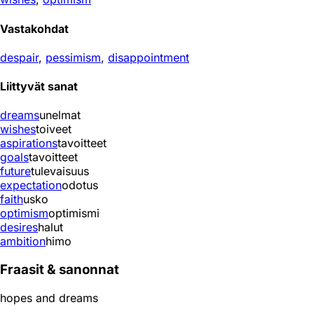
Vastakohdat
despair
,
pessimism
,
disappointment
Liittyvät sanat
dreams
unelmat
wishes
toiveet
aspirations
tavoitteet
goals
tavoitteet
future
tulevaisuus
expectation
odotus
faith
usko
optimism
optimismi
desires
halut
ambition
himo
Fraasit & sanonnat
hopes and dreams