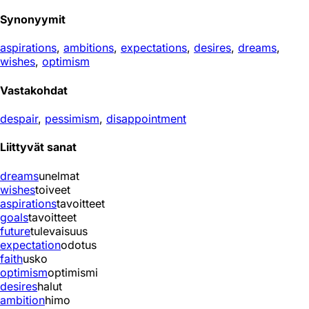
Synonyymit
aspirations
,
ambitions
,
expectations
,
desires
,
dreams
,
wishes
,
optimism
Vastakohdat
despair
,
pessimism
,
disappointment
Liittyvät sanat
dreams
unelmat
wishes
toiveet
aspirations
tavoitteet
goals
tavoitteet
future
tulevaisuus
expectation
odotus
faith
usko
optimism
optimismi
desires
halut
ambition
himo