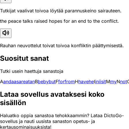
Tutkijat vaalivat toivoa löytää parannuskeino sairauteen.
the peace talks raised hopes for an end to the conflict.
Rauhan neuvottelut toivat toivoa konfliktin päättymisestä.
Suositut sanat
Tutki usein haettuja sanastoja
A
and
a
as
are
at
an
B
be
by
but
F
for
from
H
have
he
I
in
i
is
it
M
my
N
not
Lataa sovellus avataksesi koko
sisällön
Haluatko oppia sanastoa tehokkaammin? Lataa DictoGo-
sovellus ja nauti uusista sanaston opetus- ja
kertausominaisuuksista!