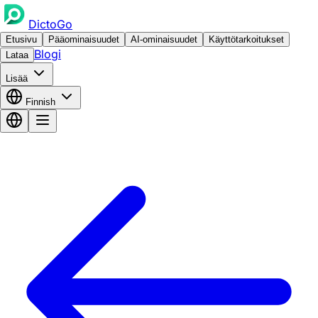
DictoGo
Etusivu
Pääominaisuudet
AI-ominaisuudet
Käyttötarkoitukset
Blogi
Lataa
Lisää
Finnish