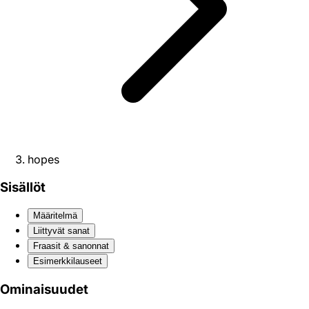
hopes
Sisällöt
Määritelmä
Liittyvät sanat
Fraasit & sanonnat
Esimerkkilauseet
Ominaisuudet