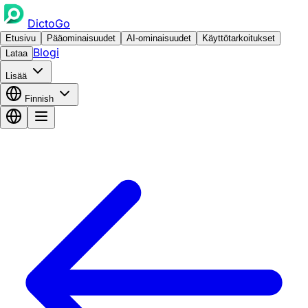
DictoGo
Etusivu
Pääominaisuudet
AI-ominaisuudet
Käyttötarkoitukset
Blogi
Lataa
Lisää
Finnish