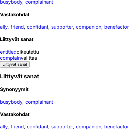
busybody
,
complainant
Vastakohdat
ally
,
friend
,
confidant
,
supporter
,
companion
,
benefactor
Liittyvät sanat
entitled
oikeutettu
complain
valittaa
Liittyvät sanat
Liittyvät sanat
Synonyymit
busybody
,
complainant
Vastakohdat
ally
,
friend
,
confidant
,
supporter
,
companion
,
benefactor