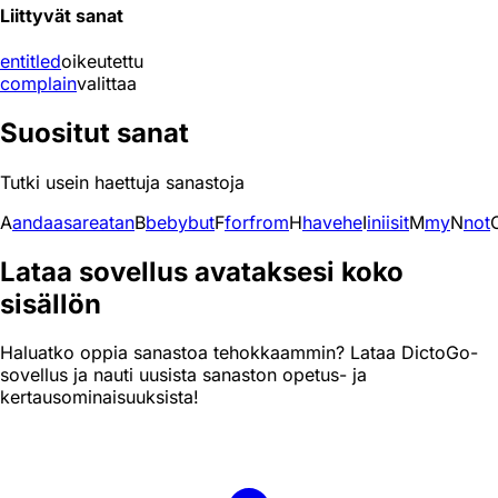
Liittyvät sanat
entitled
oikeutettu
complain
valittaa
Suositut sanat
Tutki usein haettuja sanastoja
A
and
a
as
are
at
an
B
be
by
but
F
for
from
H
have
he
I
in
i
is
it
M
my
N
not
Lataa sovellus avataksesi koko
sisällön
Haluatko oppia sanastoa tehokkaammin? Lataa DictoGo-
sovellus ja nauti uusista sanaston opetus- ja
kertausominaisuuksista!