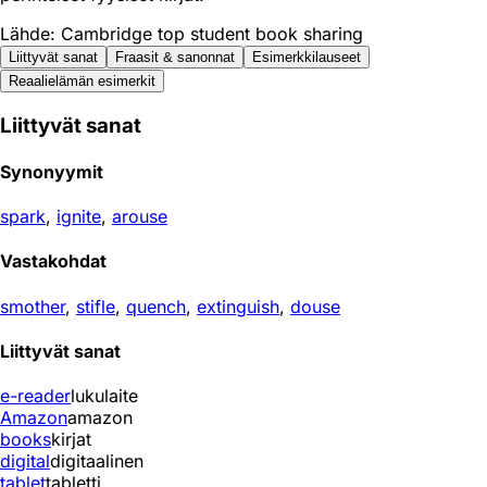
Lähde: Cambridge top student book sharing
Liittyvät sanat
Fraasit & sanonnat
Esimerkkilauseet
Reaali­elämän esimerkit
Liittyvät sanat
Synonyymit
spark
,
ignite
,
arouse
Vastakohdat
smother
,
stifle
,
quench
,
extinguish
,
douse
Liittyvät sanat
e-reader
lukulaite
Amazon
amazon
books
kirjat
digital
digitaalinen
tablet
tabletti