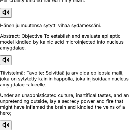
Her cruelty kindled hatred in my heart.
Hänen julmuutensa sytytti vihaa sydämessäni.
Abstract: Objective To establish and evaluate epileptic
model kindled by kainic acid microinjected into nucleus
amygdalae.
Tiivistelmä: Tavoite: Selvittää ja arvioida epilepsia malli,
joka on sytytetty kainiinihappolla, joka injisoidaan nucleus
amygdalae -alueelle.
Under an unsophisticated culture, inartifical tastes, and an
unpretending outside, lay a secrecy power and fire that
might have inflamed the brain and kindled the veins of a
hero;