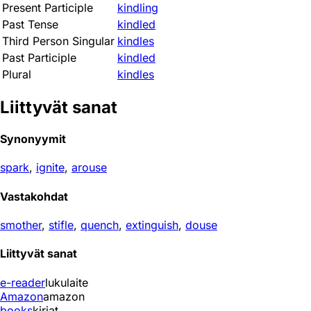
Present Participle
kindling
Past Tense
kindled
Third Person Singular
kindles
Past Participle
kindled
Plural
kindles
Liittyvät sanat
Synonyymit
spark
,
ignite
,
arouse
Vastakohdat
smother
,
stifle
,
quench
,
extinguish
,
douse
Liittyvät sanat
e-reader
lukulaite
Amazon
amazon
books
kirjat