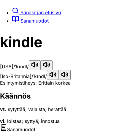
Sanakirjan etusivu
Sanamuodot
kindle
[USA]
/ˈkɪndl/
[Iso-Britannia]
/ˈkɪndl/
Esiintymistiheys: Erittäin korkea
Käännös
vt.
sytyttää; valaista; herättää
vi.
loistaa; syttyä; innostua
Sanamuodot