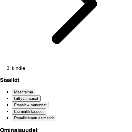
kindle
Sisällöt
Määritelmä
Liittyvät sanat
Fraasit & sanonnat
Esimerkkilauseet
Reaali­elämän esimerkit
Ominaisuudet