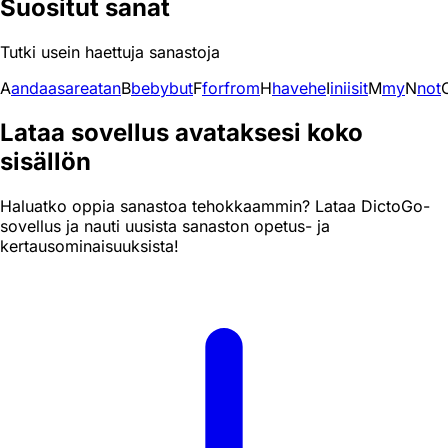
Suositut sanat
Tutki usein haettuja sanastoja
A
and
a
as
are
at
an
B
be
by
but
F
for
from
H
have
he
I
in
i
is
it
M
my
N
not
Lataa sovellus avataksesi koko
sisällön
Haluatko oppia sanastoa tehokkaammin? Lataa DictoGo-
sovellus ja nauti uusista sanaston opetus- ja
kertausominaisuuksista!