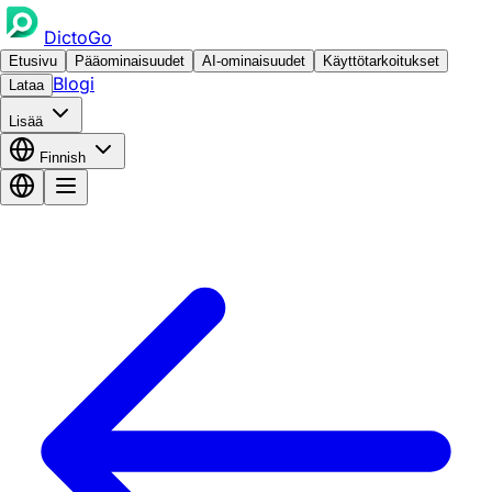
DictoGo
Etusivu
Pääominaisuudet
AI-ominaisuudet
Käyttötarkoitukset
Blogi
Lataa
Lisää
Finnish