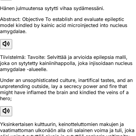
Hänen julmuutensa sytytti vihaa sydämessäni.
Abstract: Objective To establish and evaluate epileptic
model kindled by kainic acid microinjected into nucleus
amygdalae.
Tiivistelmä: Tavoite: Selvittää ja arvioida epilepsia malli,
joka on sytytetty kainiinihappolla, joka injisoidaan nucleus
amygdalae -alueelle.
Under an unsophisticated culture, inartifical tastes, and an
unpretending outside, lay a secrecy power and fire that
might have inflamed the brain and kindled the veins of a
hero;
Yksinkertaisen kulttuurin, keinotteluttomien makujen ja
vaatimattoman ulkonäön alla oli salainen voima ja tuli, joka