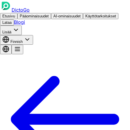
DictoGo
Etusivu
Pääominaisuudet
AI-ominaisuudet
Käyttötarkoitukset
Blogi
Lataa
Lisää
Finnish