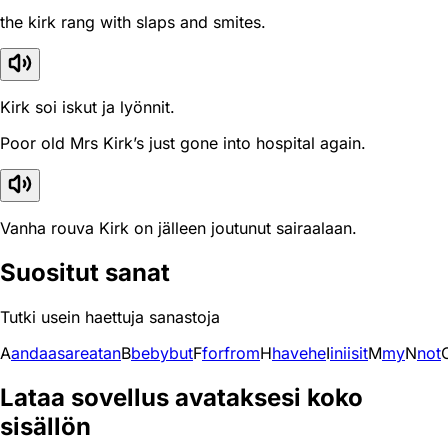
the kirk rang with slaps and smites.
Kirk soi iskut ja lyönnit.
Poor old Mrs Kirk’s just gone into hospital again.
Vanha rouva Kirk on jälleen joutunut sairaalaan.
Suositut sanat
Tutki usein haettuja sanastoja
A
and
a
as
are
at
an
B
be
by
but
F
for
from
H
have
he
I
in
i
is
it
M
my
N
not
Lataa sovellus avataksesi koko
sisällön