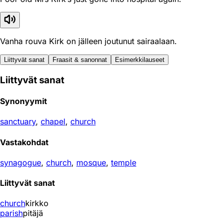
Vanha rouva Kirk on jälleen joutunut sairaalaan.
Liittyvät sanat
Fraasit & sanonnat
Esimerkkilauseet
Liittyvät sanat
Synonyymit
sanctuary
,
chapel
,
church
Vastakohdat
synagogue
,
church
,
mosque
,
temple
Liittyvät sanat
church
kirkko
parish
pitäjä