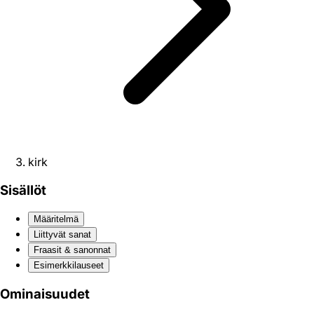
kirk
Sisällöt
Määritelmä
Liittyvät sanat
Fraasit & sanonnat
Esimerkkilauseet
Ominaisuudet