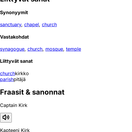
Synonyymit
sanctuary
,
chapel
,
church
Vastakohdat
synagogue
,
church
,
mosque
,
temple
Liittyvät sanat
church
kirkko
parish
pitäjä
Fraasit & sanonnat
Captain Kirk
Kapteeni Kirk