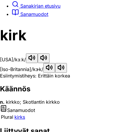
Sanakirjan etusivu
Sanamuodot
kirk
[USA]
/kɜːk/
[Iso-Britannia]
/kɝk/
Esiintymistiheys: Erittäin korkea
Käännös
n.
kirkko; Skotlantin kirkko
Sanamuodot
Plural
kirks
Liittyvät sanat