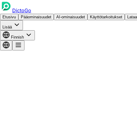
DictoGo
Etusivu
Pääominaisuudet
AI-ominaisuudet
Käyttötarkoitukset
Lataa
Lisää
Finnish