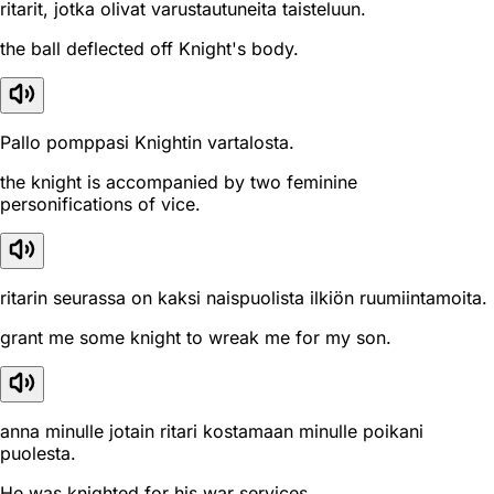
ritarit, jotka olivat varustautuneita taisteluun.
the ball deflected off Knight's body.
Pallo pomppasi Knightin vartalosta.
the knight is accompanied by two feminine
personifications of vice.
ritarin seurassa on kaksi naispuolista ilkiön ruumiintamoita.
grant me some knight to wreak me for my son.
anna minulle jotain ritari kostamaan minulle poikani
puolesta.
He was knighted for his war services.