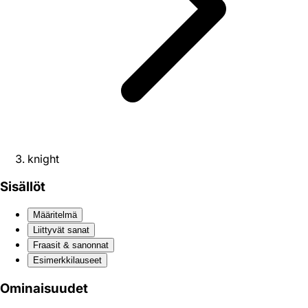
knight
Sisällöt
Määritelmä
Liittyvät sanat
Fraasit & sanonnat
Esimerkkilauseet
Ominaisuudet