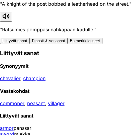
"A knight of the post bobbed a leatherhead on the street."
"Ratsumies pomppasi nahkapään kadulle."
Liittyvät sanat
Fraasit & sanonnat
Esimerkkilauseet
Liittyvät sanat
Synonyymit
chevalier
,
champion
Vastakohdat
commoner
,
peasant
,
villager
Liittyvät sanat
armor
panssari
sword
miekka