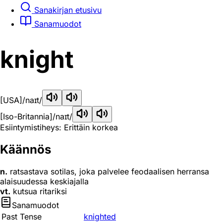
Sanakirjan etusivu
Sanamuodot
knight
[USA]
/naɪt/
[Iso-Britannia]
/naɪt/
Esiintymistiheys: Erittäin korkea
Käännös
n.
ratsastava sotilas, joka palvelee feodaalisen herransa
alaisuudessa keskiajalla
vt.
kutsua ritariksi
Sanamuodot
Past Tense
knighted