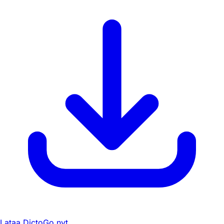
Lataa DictoGo nyt