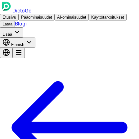
DictoGo
Etusivu
Pääominaisuudet
AI-ominaisuudet
Käyttötarkoitukset
Blogi
Lataa
Lisää
Finnish