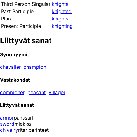
Third Person Singular
knights
Past Participle
knighted
Plural
knights
Present Participle
knighting
Liittyvät sanat
Synonyymit
chevalier
,
champion
Vastakohdat
commoner
,
peasant
,
villager
Liittyvät sanat
armor
panssari
sword
miekka
chivalry
ritariperinteet