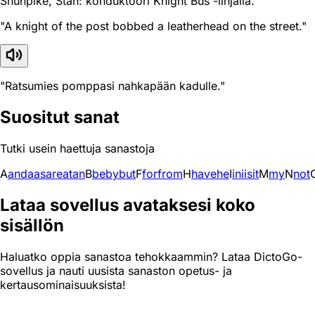
Shunpike, Stan: konduktööri Knight Bus -linjalla.
"A knight of the post bobbed a leatherhead on the street."
"Ratsumies pomppasi nahkapään kadulle."
Suositut sanat
Tutki usein haettuja sanastoja
A
and
a
as
are
at
an
B
be
by
but
F
for
from
H
have
he
I
in
i
is
it
M
my
N
not
Lataa sovellus avataksesi koko
sisällön
Haluatko oppia sanastoa tehokkaammin? Lataa DictoGo-
sovellus ja nauti uusista sanaston opetus- ja
kertausominaisuuksista!