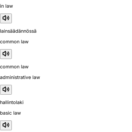
in law
lainsäädännössä
common law
common law
administrative law
hallintolaki
basic law