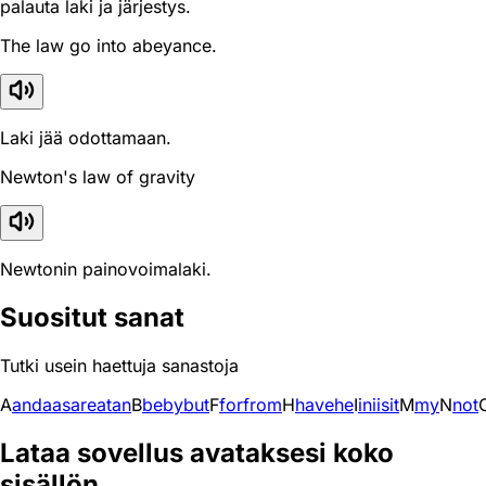
palauta laki ja järjestys.
The law go into abeyance.
Laki jää odottamaan.
Newton's law of gravity
Newtonin painovoimalaki.
Suositut sanat
Tutki usein haettuja sanastoja
A
and
a
as
are
at
an
B
be
by
but
F
for
from
H
have
he
I
in
i
is
it
M
my
N
not
Lataa sovellus avataksesi koko
sisällön