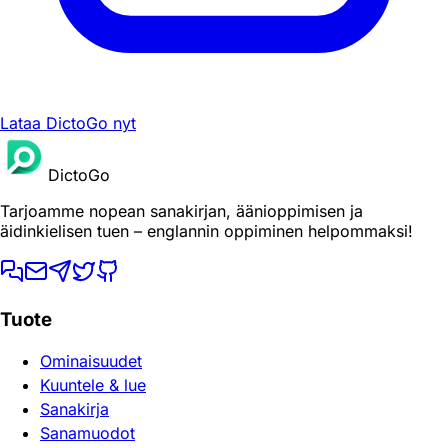
Lataa DictoGo nyt
DictoGo
Tarjoamme nopean sanakirjan, äänioppimisen ja
äidinkielisen tuen – englannin oppiminen helpommaksi!
Tuote
Ominaisuudet
Kuuntele & lue
Sanakirja
Sanamuodot