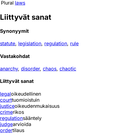
Plural
laws
Liittyvät sanat
Synonyymit
statute
,
legislation
,
regulation
,
rule
Vastakohdat
anarchy
,
disorder
,
chaos
,
chaotic
Liittyvät sanat
legal
oikeudellinen
court
tuomioistuin
justice
oikeudenmukaisuus
crime
rikos
regulation
sääntely
judge
arvioida
order
tilaus