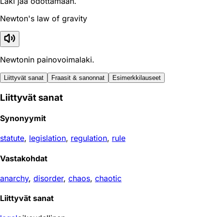
Laki jää odottamaan.
Newton's law of gravity
Newtonin painovoimalaki.
Liittyvät sanat
Fraasit & sanonnat
Esimerkkilauseet
Liittyvät sanat
Synonyymit
statute
,
legislation
,
regulation
,
rule
Vastakohdat
anarchy
,
disorder
,
chaos
,
chaotic
Liittyvät sanat