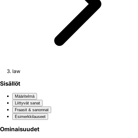
law
Sisällöt
Määritelmä
Liittyvät sanat
Fraasit & sanonnat
Esimerkkilauseet
Ominaisuudet