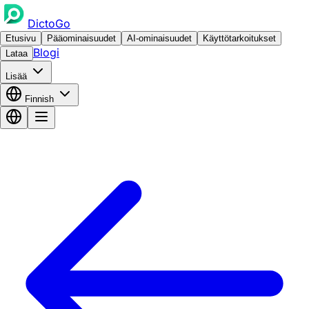
DictoGo
Etusivu
Pääominaisuudet
AI-ominaisuudet
Käyttötarkoitukset
Blogi
Lataa
Lisää
Finnish