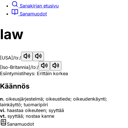
Sanakirjan etusivu
Sanamuodot
law
[USA]
/lɔː/
[Iso-Britannia]
/lɔː/
Esiintymistiheys: Erittäin korkea
Käännös
n.
oikeusjärjestelmä; oikeustiede; oikeudenkäynti;
lainkäyttö; tuomaripiiri
vi.
haastaa oikeuteen; syyttää
vt.
syyttää; nostaa kanne
Sanamuodot