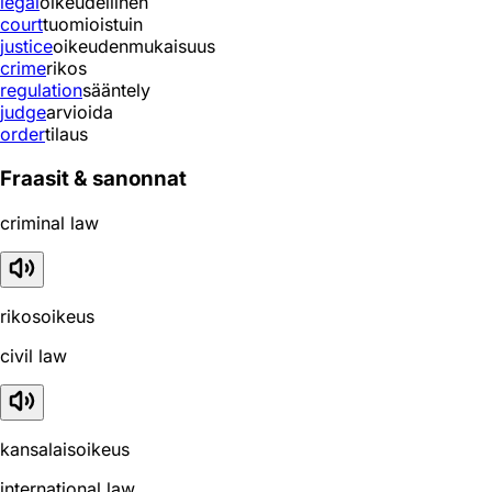
legal
oikeudellinen
court
tuomioistuin
justice
oikeudenmukaisuus
crime
rikos
regulation
sääntely
judge
arvioida
order
tilaus
Fraasit & sanonnat
criminal law
rikosoikeus
civil law
kansalaisoikeus
international law