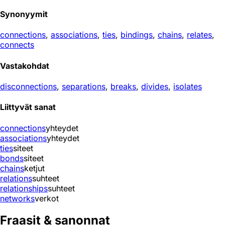
Synonyymit
connections
,
associations
,
ties
,
bindings
,
chains
,
relates
,
connects
Vastakohdat
disconnections
,
separations
,
breaks
,
divides
,
isolates
Liittyvät sanat
connections
yhteydet
associations
yhteydet
ties
siteet
bonds
siteet
chains
ketjut
relations
suhteet
relationships
suhteet
networks
verkot
Fraasit & sanonnat