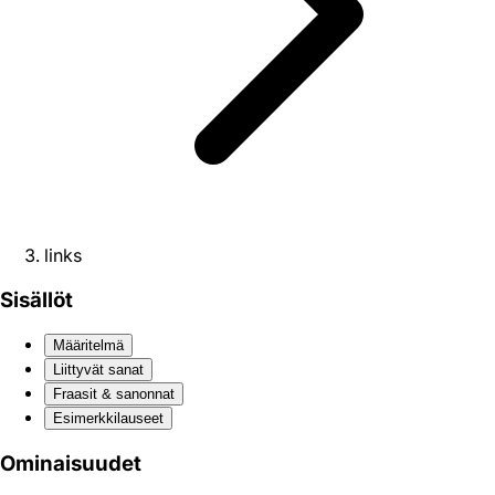
links
Sisällöt
Määritelmä
Liittyvät sanat
Fraasit & sanonnat
Esimerkkilauseet
Ominaisuudet