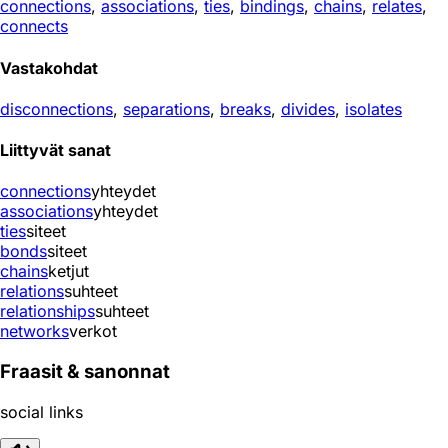
connections
,
associations
,
ties
,
bindings
,
chains
,
relates
,
connects
Vastakohdat
disconnections
,
separations
,
breaks
,
divides
,
isolates
Liittyvät sanat
connections
yhteydet
associations
yhteydet
ties
siteet
bonds
siteet
chains
ketjut
relations
suhteet
relationships
suhteet
networks
verkot
Fraasit & sanonnat
social links