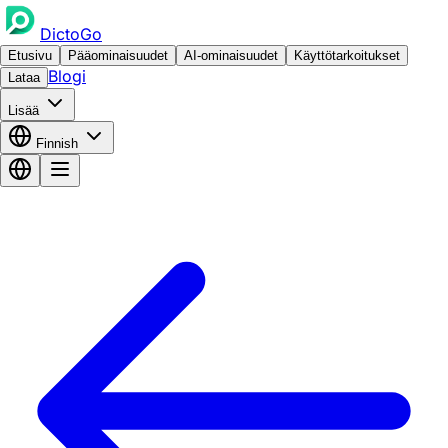
DictoGo
Etusivu
Pääominaisuudet
AI-ominaisuudet
Käyttötarkoitukset
Blogi
Lataa
Lisää
Finnish