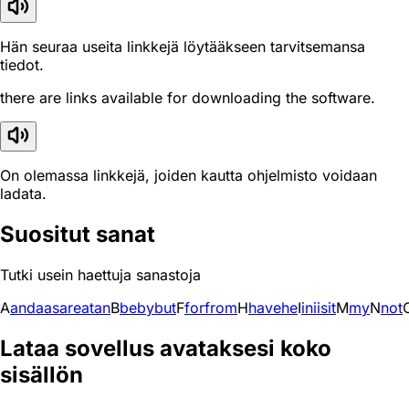
Hän seuraa useita linkkejä löytääkseen tarvitsemansa
tiedot.
there are links available for downloading the software.
On olemassa linkkejä, joiden kautta ohjelmisto voidaan
ladata.
Suositut sanat
Tutki usein haettuja sanastoja
A
and
a
as
are
at
an
B
be
by
but
F
for
from
H
have
he
I
in
i
is
it
M
my
N
not
Lataa sovellus avataksesi koko
sisällön