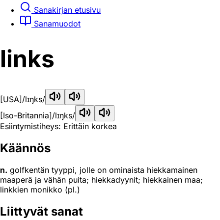
Sanakirjan etusivu
Sanamuodot
links
[USA]
/lɪŋks/
[Iso-Britannia]
/lɪŋks/
Esiintymistiheys: Erittäin korkea
Käännös
n.
golfkentän tyyppi, jolle on ominaista hiekkamainen
maaperä ja vähän puita; hiekkadyynit; hiekkainen maa;
linkkien monikko (pl.)
Liittyvät sanat