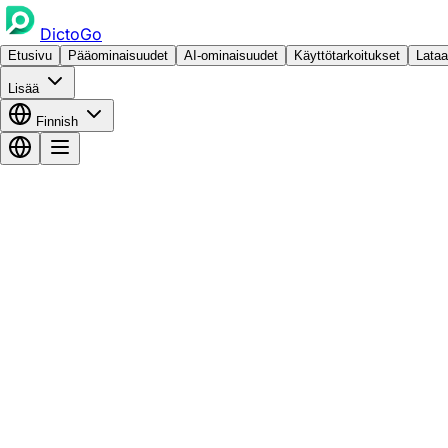
DictoGo
Etusivu
Pääominaisuudet
AI-ominaisuudet
Käyttötarkoitukset
Lataa
Lisää
Finnish