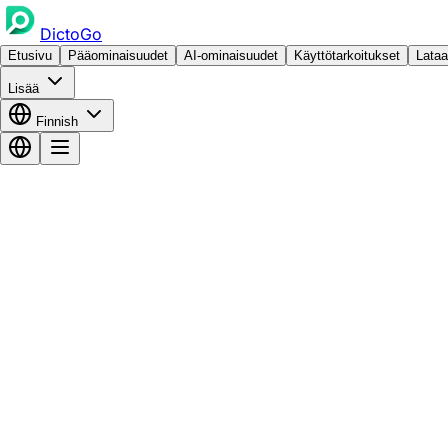
DictoGo
Etusivu
Pääominaisuudet
AI-ominaisuudet
Käyttötarkoitukset
Lataa
Lisää
Finnish