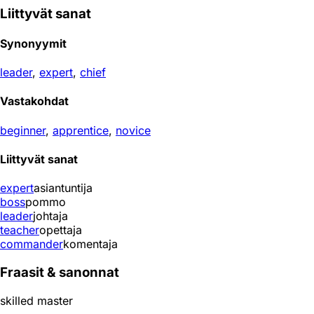
Liittyvät sanat
Synonyymit
leader
,
expert
,
chief
Vastakohdat
beginner
,
apprentice
,
novice
Liittyvät sanat
expert
asiantuntija
boss
pommo
leader
johtaja
teacher
opettaja
commander
komentaja
Fraasit & sanonnat
skilled master