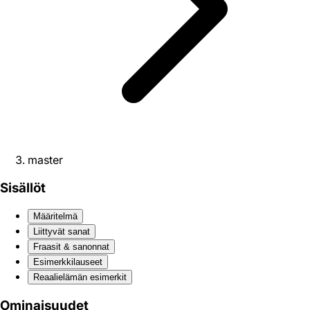
master
Sisällöt
Määritelmä
Liittyvät sanat
Fraasit & sanonnat
Esimerkkilauseet
Reaali­elämän esimerkit
Ominaisuudet