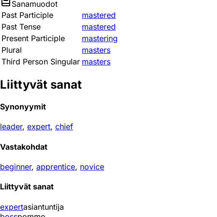
Sanamuodot
Past Participle
mastered
Past Tense
mastered
Present Participle
mastering
Plural
masters
Third Person Singular
masters
Liittyvät sanat
Synonyymit
leader
,
expert
,
chief
Vastakohdat
beginner
,
apprentice
,
novice
Liittyvät sanat
expert
asiantuntija
boss
pommo