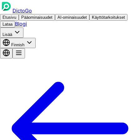
DictoGo
Etusivu
Pääominaisuudet
AI-ominaisuudet
Käyttötarkoitukset
Blogi
Lataa
Lisää
Finnish