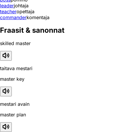
leader
johtaja
teacher
opettaja
commander
komentaja
Fraasit & sanonnat
skilled master
taitava mestari
master key
mestari avain
master plan