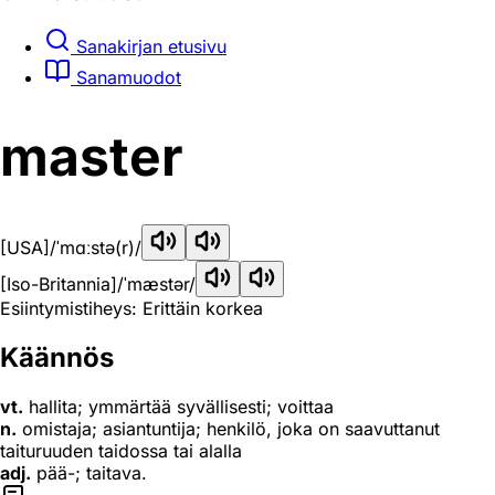
Sanakirjan etusivu
Sanamuodot
master
[USA]
/ˈmɑːstə(r)/
[Iso-Britannia]
/ˈmæstər/
Esiintymistiheys: Erittäin korkea
Käännös
vt.
hallita; ymmärtää syvällisesti; voittaa
n.
omistaja; asiantuntija; henkilö, joka on saavuttanut
taituruuden taidossa tai alalla
adj.
pää-; taitava.