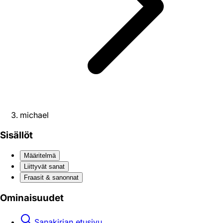
michael
Sisällöt
Määritelmä
Liittyvät sanat
Fraasit & sanonnat
Ominaisuudet
Sanakirjan etusivu