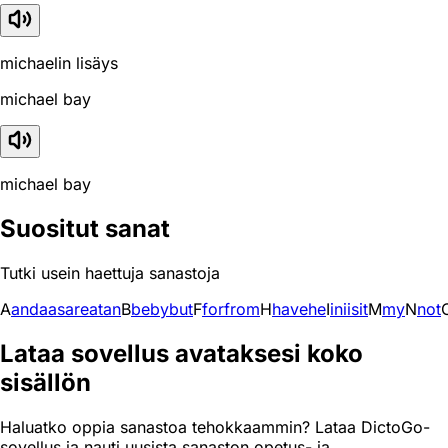
michaelin lisäys
michael bay
michael bay
Suositut sanat
Tutki usein haettuja sanastoja
A
and
a
as
are
at
an
B
be
by
but
F
for
from
H
have
he
I
in
i
is
it
M
my
N
not
Lataa sovellus avataksesi koko
sisällön
Haluatko oppia sanastoa tehokkaammin? Lataa DictoGo-
sovellus ja nauti uusista sanaston opetus- ja