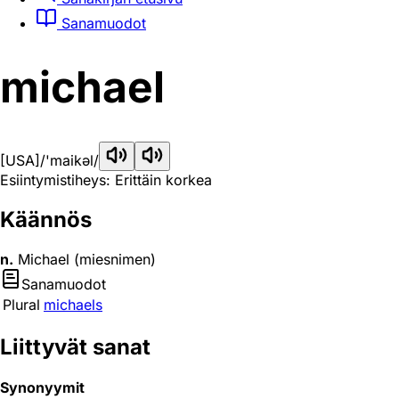
Sanamuodot
michael
[USA]
/'maikəl/
Esiintymistiheys: Erittäin korkea
Käännös
n.
Michael (miesnimen)
Sanamuodot
Plural
michaels
Liittyvät sanat
Synonyymit