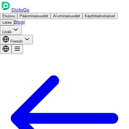
DictoGo
Etusivu
Pääominaisuudet
AI-ominaisuudet
Käyttötarkoitukset
Blogi
Lataa
Lisää
Finnish