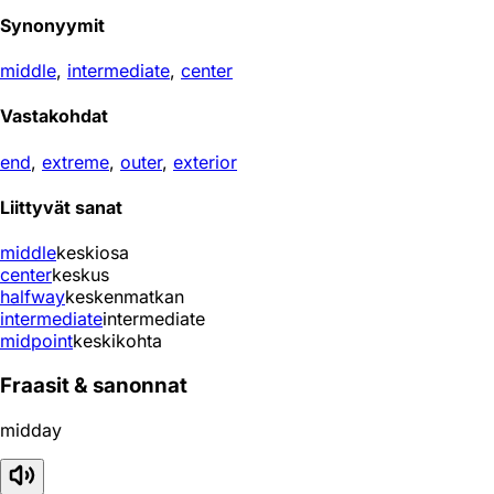
Synonyymit
middle
,
intermediate
,
center
Vastakohdat
end
,
extreme
,
outer
,
exterior
Liittyvät sanat
middle
keskiosa
center
keskus
halfway
keskenmatkan
intermediate
intermediate
midpoint
keskikohta
Fraasit & sanonnat
midday