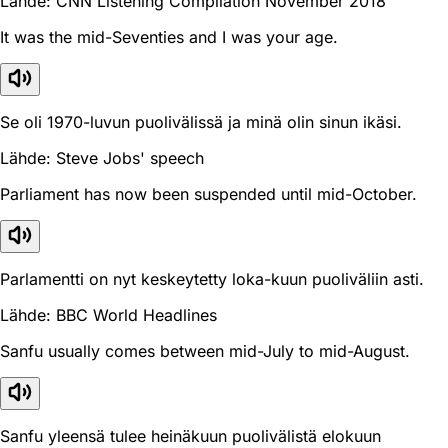
Lähde: CNN Listening Compilation November 2018
It was the mid-Seventies and I was your age.
Se oli 1970-luvun puolivälissä ja minä olin sinun ikäsi.
Lähde: Steve Jobs' speech
Parliament has now been suspended until mid-October.
Parlamentti on nyt keskeytetty loka-kuun puoliväliin asti.
Lähde: BBC World Headlines
Sanfu usually comes between mid-July to mid-August.
Sanfu yleensä tulee heinäkuun puolivälistä elokuun