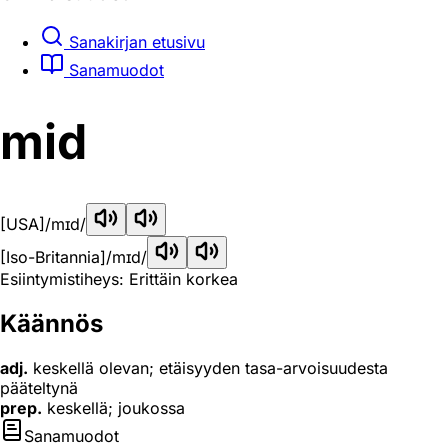
Sanakirjan etusivu
Sanamuodot
mid
[USA]
/mɪd/
[Iso-Britannia]
/mɪd/
Esiintymistiheys: Erittäin korkea
Käännös
adj.
keskellä olevan; etäisyyden tasa-arvoisuudesta
pääteltynä
prep.
keskellä; joukossa
Sanamuodot