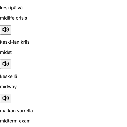
keskipäivä
midlife crisis
keski-iän kriisi
midst
keskellä
midway
matkan varrella
midterm exam