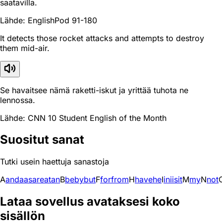
saatavilla.
Lähde: EnglishPod 91-180
It detects those rocket attacks and attempts to destroy
them mid-air.
Se havaitsee nämä raketti-iskut ja yrittää tuhota ne
lennossa.
Lähde: CNN 10 Student English of the Month
Suositut sanat
Tutki usein haettuja sanastoja
A
and
a
as
are
at
an
B
be
by
but
F
for
from
H
have
he
I
in
i
is
it
M
my
N
not
Lataa sovellus avataksesi koko
sisällön