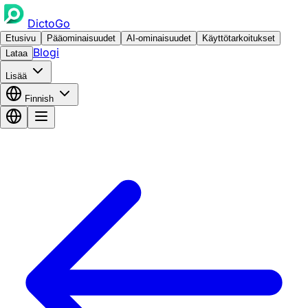
DictoGo
Etusivu
Pääominaisuudet
AI-ominaisuudet
Käyttötarkoitukset
Blogi
Lataa
Lisää
Finnish