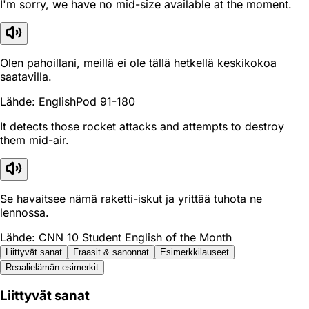
I'm sorry, we have no mid-size available at the moment.
Olen pahoillani, meillä ei ole tällä hetkellä keskikokoa
saatavilla.
Lähde: EnglishPod 91-180
It detects those rocket attacks and attempts to destroy
them mid-air.
Se havaitsee nämä raketti-iskut ja yrittää tuhota ne
lennossa.
Lähde: CNN 10 Student English of the Month
Liittyvät sanat
Fraasit & sanonnat
Esimerkkilauseet
Reaali­elämän esimerkit
Liittyvät sanat