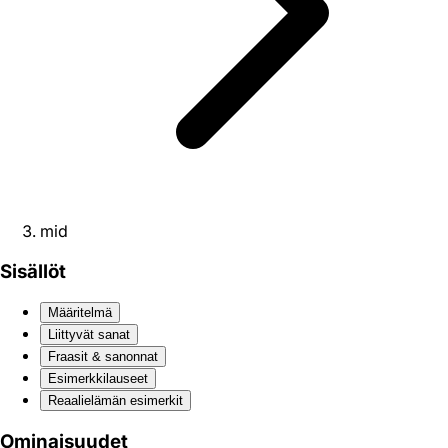
mid
Sisällöt
Määritelmä
Liittyvät sanat
Fraasit & sanonnat
Esimerkkilauseet
Reaali­elämän esimerkit
Ominaisuudet