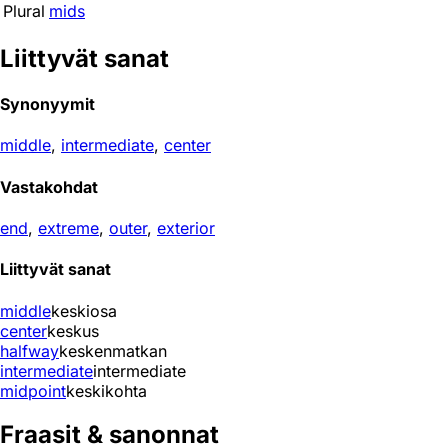
Plural
mids
Liittyvät sanat
Synonyymit
middle
,
intermediate
,
center
Vastakohdat
end
,
extreme
,
outer
,
exterior
Liittyvät sanat
middle
keskiosa
center
keskus
halfway
keskenmatkan
intermediate
intermediate
midpoint
keskikohta
Fraasit & sanonnat