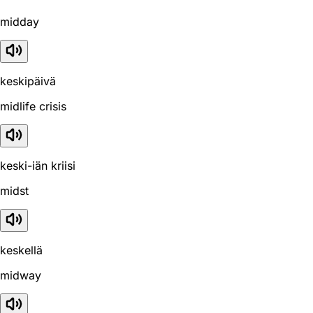
midday
keskipäivä
midlife crisis
keski-iän kriisi
midst
keskellä
midway