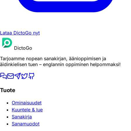
Lataa DictoGo nyt
DictoGo
Tarjoamme nopean sanakirjan, äänioppimisen ja
äidinkielisen tuen – englannin oppiminen helpommaksi!
Tuote
Ominaisuudet
Kuuntele & lue
Sanakirja
Sanamuodot