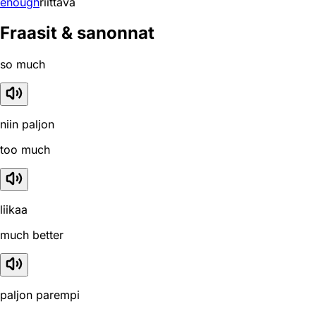
enough
riittävä
Fraasit & sanonnat
so much
niin paljon
too much
liikaa
much better
paljon parempi