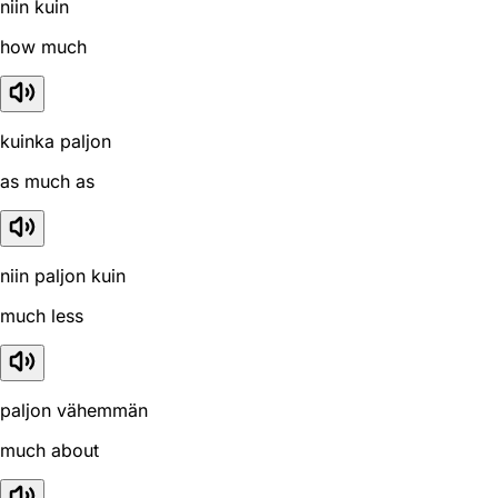
niin kuin
how much
kuinka paljon
as much as
niin paljon kuin
much less
paljon vähemmän
much about