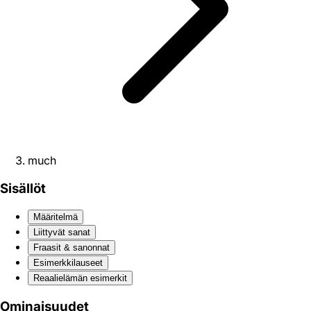
much
Sisällöt
Määritelmä
Liittyvät sanat
Fraasit & sanonnat
Esimerkkilauseet
Reaali­elämän esimerkit
Ominaisuudet