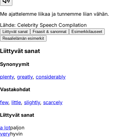
Me ajattelemme liikaa ja tunnemme liian vähän.
Lähde: Celebrity Speech Compilation
Liittyvät sanat
Fraasit & sanonnat
Esimerkkilauseet
Reaali­elämän esimerkit
Liittyvät sanat
Synonyymit
plenty
,
greatly
,
considerably
Vastakohdat
few
,
little
,
slightly
,
scarcely
Liittyvät sanat
a lot
paljon
very
hyvin