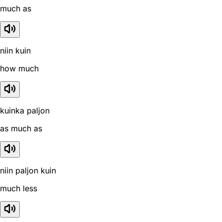
much as
niin kuin
how much
kuinka paljon
as much as
niin paljon kuin
much less