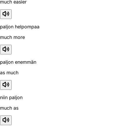
much easier
paljon helpompaa
much more
paljon enemmän
as much
niin paljon
much as