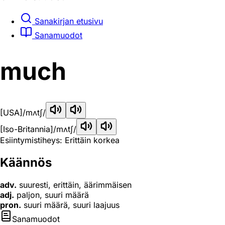
Sanakirjan etusivu
Sanamuodot
much
[USA]
/mʌtʃ/
[Iso-Britannia]
/mʌtʃ/
Esiintymistiheys: Erittäin korkea
Käännös
adv.
suuresti, erittäin, äärimmäisen
adj.
paljon, suuri määrä
pron.
suuri määrä, suuri laajuus
Sanamuodot