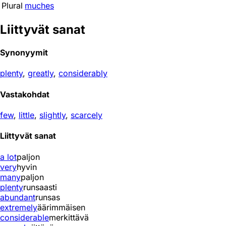
Plural
muches
Liittyvät sanat
Synonyymit
plenty
,
greatly
,
considerably
Vastakohdat
few
,
little
,
slightly
,
scarcely
Liittyvät sanat
a lot
paljon
very
hyvin
many
paljon
plenty
runsaasti
abundant
runsas
extremely
äärimmäisen
considerable
merkittävä