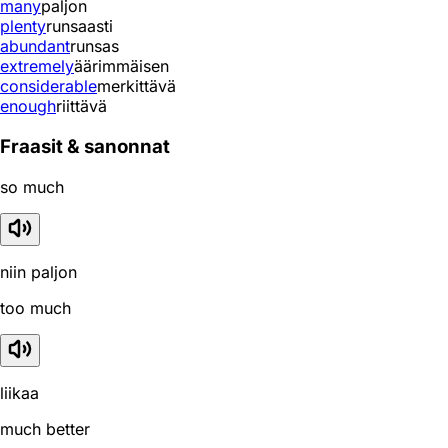
many
paljon
plenty
runsaasti
abundant
runsas
extremely
äärimmäisen
considerable
merkittävä
enough
riittävä
Fraasit & sanonnat
so much
niin paljon
too much
liikaa
much better