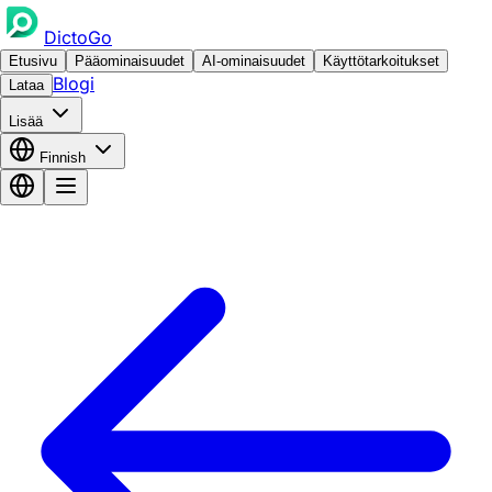
DictoGo
Etusivu
Pääominaisuudet
AI-ominaisuudet
Käyttötarkoitukset
Blogi
Lataa
Lisää
Finnish