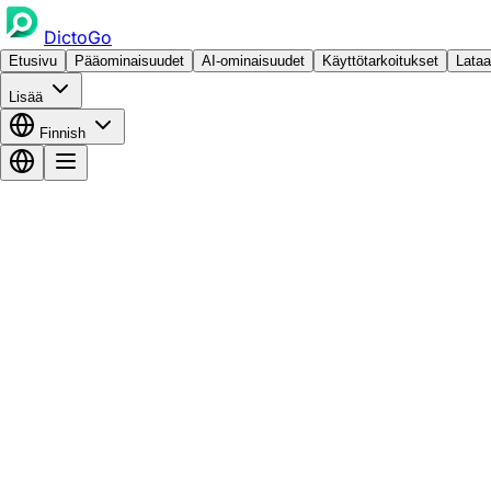
DictoGo
Etusivu
Pääominaisuudet
AI-ominaisuudet
Käyttötarkoitukset
Lataa
Lisää
Finnish