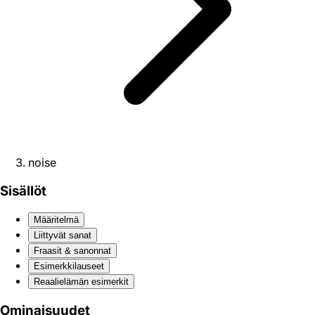
noise
Sisällöt
Määritelmä
Liittyvät sanat
Fraasit & sanonnat
Esimerkkilauseet
Reaali­elämän esimerkit
Ominaisuudet