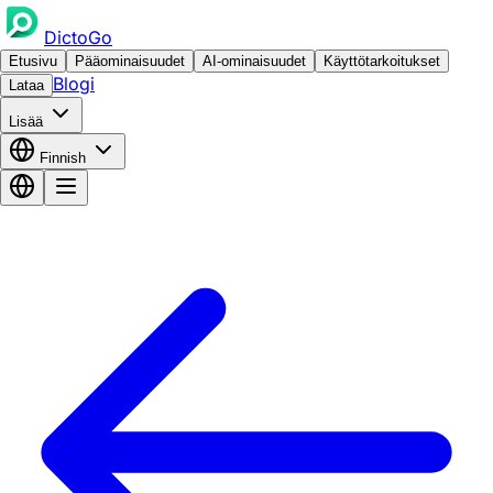
DictoGo
Etusivu
Pääominaisuudet
AI-ominaisuudet
Käyttötarkoitukset
Blogi
Lataa
Lisää
Finnish