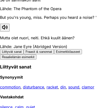
Lähde: The Phantom of the Opera
But you'rs young, miss. Perhaps you heard a noise? '
Mutta olet nuori, neiti. Ehkä kuulit äänen?
Lähde: Jane Eyre (Abridged Version)
Liittyvät sanat
Fraasit & sanonnat
Esimerkkilauseet
Reaali­elämän esimerkit
Liittyvät sanat
Synonyymit
commotion
,
disturbance
,
racket
,
din
,
sound
,
clamor
Vastakohdat
silence
,
calm
,
quiet