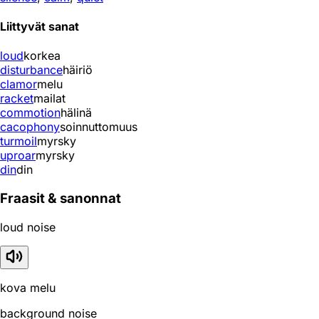
Liittyvät sanat
loud
korkea
disturbance
häiriö
clamor
melu
racket
mailat
commotion
hälinä
cacophony
soinnuttomuus
turmoil
myrsky
uproar
myrsky
din
din
Fraasit & sanonnat
loud noise
kova melu
background noise