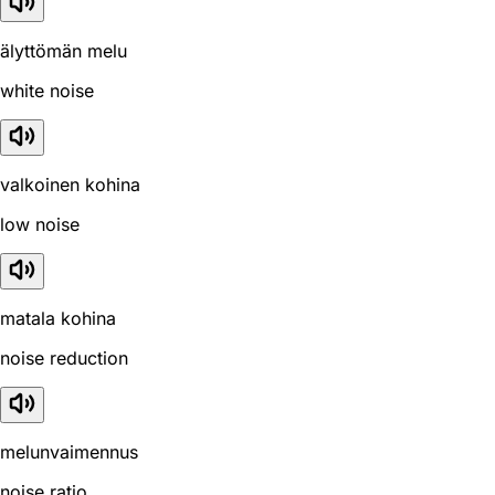
älyttömän melu
white noise
valkoinen kohina
low noise
matala kohina
noise reduction
melunvaimennus
noise ratio