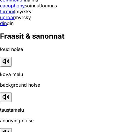
cacophony
soinnuttomuus
turmoil
myrsky
uproar
myrsky
din
din
Fraasit & sanonnat
loud noise
kova melu
background noise
taustamelu
annoying noise