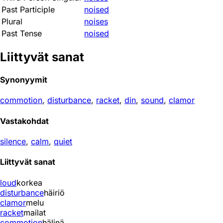
Past Participle
noised
Plural
noises
Past Tense
noised
Liittyvät sanat
Synonyymit
commotion
,
disturbance
,
racket
,
din
,
sound
,
clamor
Vastakohdat
silence
,
calm
,
quiet
Liittyvät sanat
loud
korkea
disturbance
häiriö
clamor
melu
racket
mailat
commotion
hälinä