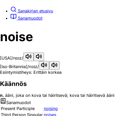
Sanakirjan etusivu
Sanamuodot
noise
[USA]
/nɒɪz/
[Iso-Britannia]
/nɔɪz/
Esiintymistiheys: Erittäin korkea
Käännös
n.
ääni, joka on kova tai häiritsevä; kova tai häiritsevä ääni
Sanamuodot
Present Participle
noising
Third Person Singular
noises