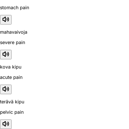
stomach pain
mahavaivoja
severe pain
kova kipu
acute pain
terävä kipu
pelvic pain