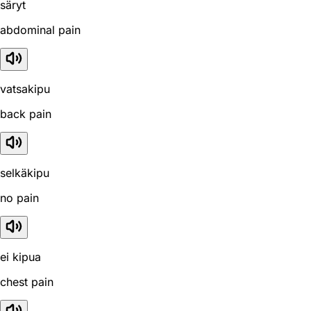
säryt
abdominal pain
vatsakipu
back pain
selkäkipu
no pain
ei kipua
chest pain