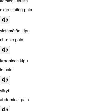
kärsien kivusta
excruciating pain
sietämätön kipu
chronic pain
krooninen kipu
in pain
säryt
abdominal pain