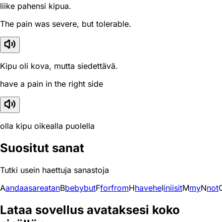
liike pahensi kipua.
The pain was severe, but tolerable.
Kipu oli kova, mutta siedettävä.
have a pain in the right side
olla kipu oikealla puolella
Suositut sanat
Tutki usein haettuja sanastoja
A
and
a
as
are
at
an
B
be
by
but
F
for
from
H
have
he
I
in
i
is
it
M
my
N
not
Lataa sovellus avataksesi koko