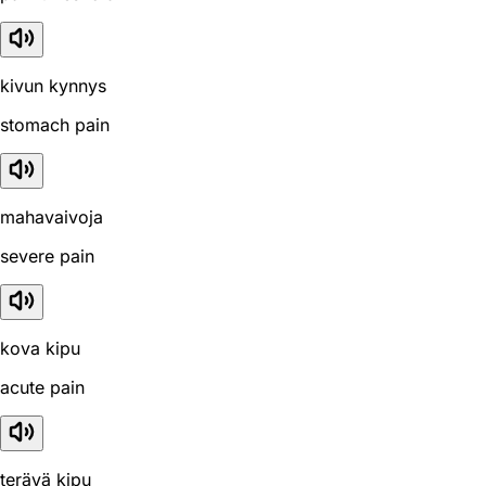
kivun kynnys
stomach pain
mahavaivoja
severe pain
kova kipu
acute pain
terävä kipu