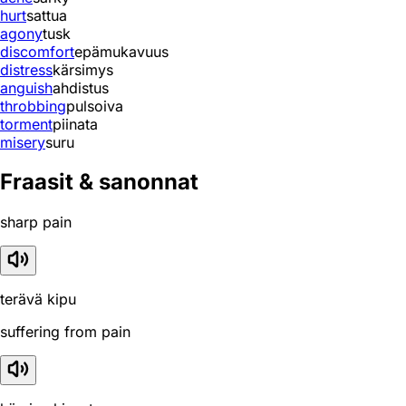
hurt
sattua
agony
tusk
discomfort
epämukavuus
distress
kärsimys
anguish
ahdistus
throbbing
pulsoiva
torment
piinata
misery
suru
Fraasit & sanonnat
sharp pain
terävä kipu
suffering from pain