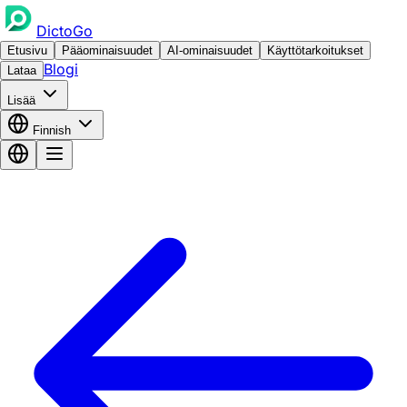
DictoGo
Etusivu
Pääominaisuudet
AI-ominaisuudet
Käyttötarkoitukset
Blogi
Lataa
Lisää
Finnish