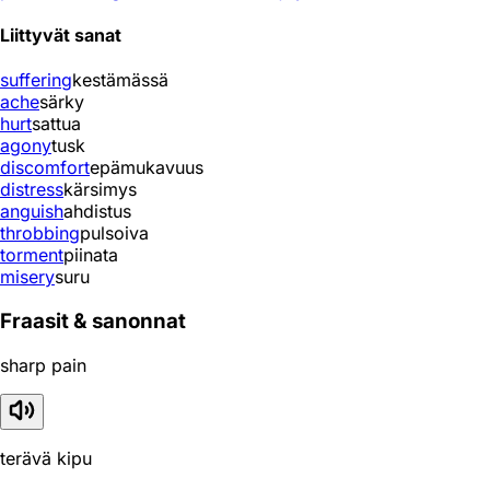
Liittyvät sanat
suffering
kestämässä
ache
särky
hurt
sattua
agony
tusk
discomfort
epämukavuus
distress
kärsimys
anguish
ahdistus
throbbing
pulsoiva
torment
piinata
misery
suru
Fraasit & sanonnat
sharp pain
terävä kipu