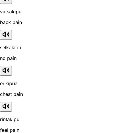
vatsakipu
back pain
selkäkipu
no pain
ei kipua
chest pain
rintakipu
feel pain