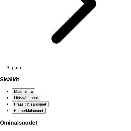
pain
Sisällöt
Määritelmä
Liittyvät sanat
Fraasit & sanonnat
Esimerkkilauseet
Ominaisuudet