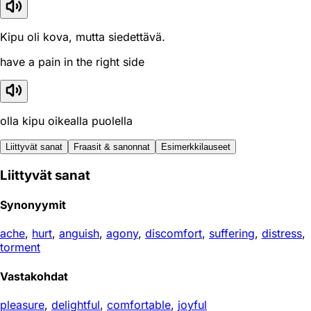
Kipu oli kova, mutta siedettävä.
have a pain in the right side
olla kipu oikealla puolella
Liittyvät sanat
Fraasit & sanonnat
Esimerkkilauseet
Liittyvät sanat
Synonyymit
ache
,
hurt
,
anguish
,
agony
,
discomfort
,
suffering
,
distress
,
torment
Vastakohdat
pleasure
,
delightful
,
comfortable
,
joyful