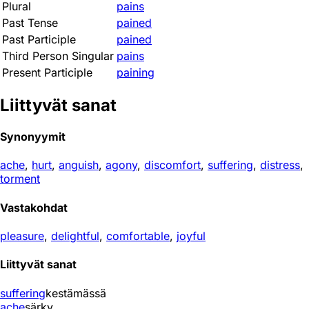
Plural
pains
Past Tense
pained
Past Participle
pained
Third Person Singular
pains
Present Participle
paining
Liittyvät sanat
Synonyymit
ache
,
hurt
,
anguish
,
agony
,
discomfort
,
suffering
,
distress
,
torment
Vastakohdat
pleasure
,
delightful
,
comfortable
,
joyful
Liittyvät sanat
suffering
kestämässä
ache
särky