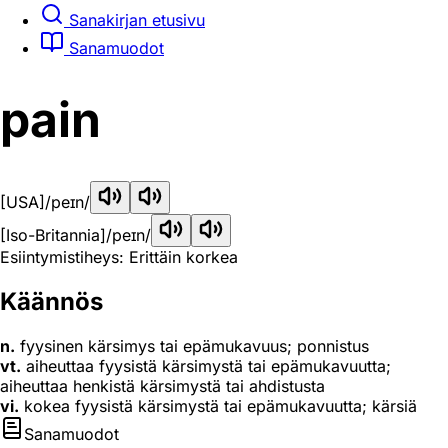
Sanakirjan etusivu
Sanamuodot
pain
[USA]
/peɪn/
[Iso-Britannia]
/peɪn/
Esiintymistiheys: Erittäin korkea
Käännös
n.
fyysinen kärsimys tai epämukavuus; ponnistus
vt.
aiheuttaa fyysistä kärsimystä tai epämukavuutta;
aiheuttaa henkistä kärsimystä tai ahdistusta
vi.
kokea fyysistä kärsimystä tai epämukavuutta; kärsiä
Sanamuodot