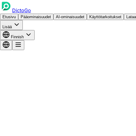
DictoGo
Etusivu
Pääominaisuudet
AI-ominaisuudet
Käyttötarkoitukset
Lataa
Lisää
Finnish