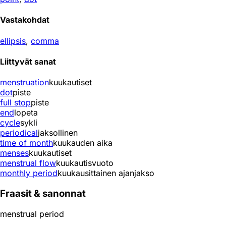
Vastakohdat
ellipsis
,
comma
Liittyvät sanat
menstruation
kuukautiset
dot
piste
full stop
piste
end
lopeta
cycle
sykli
periodical
jaksollinen
time of month
kuukauden aika
menses
kuukautiset
menstrual flow
kuukautisvuoto
monthly period
kuukausittainen ajanjakso
Fraasit & sanonnat
menstrual period