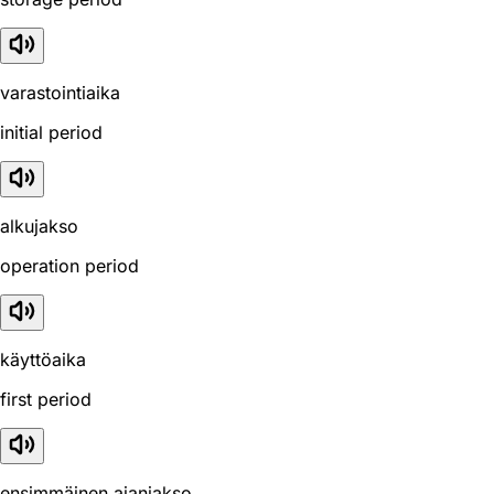
varastointiaika
initial period
alkujakso
operation period
käyttöaika
first period
ensimmäinen ajanjakso