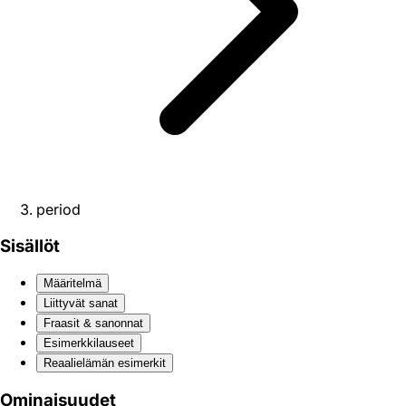
period
Sisällöt
Määritelmä
Liittyvät sanat
Fraasit & sanonnat
Esimerkkilauseet
Reaali­elämän esimerkit
Ominaisuudet