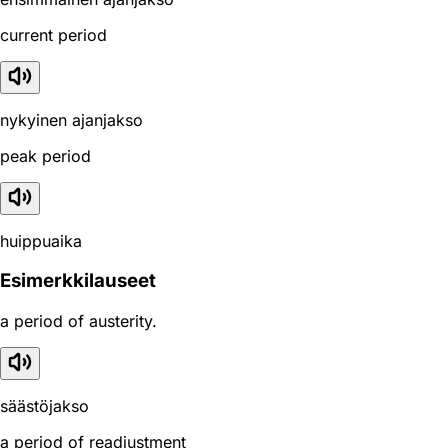
current period
nykyinen ajanjakso
peak period
huippuaika
Esimerkkilauseet
a period of austerity.
säästöjakso
a period of readjustment