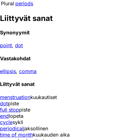
Plural
periods
Liittyvät sanat
Synonyymit
point
,
dot
Vastakohdat
ellipsis
,
comma
Liittyvät sanat
menstruation
kuukautiset
dot
piste
full stop
piste
end
lopeta
cycle
sykli
periodical
jaksollinen
time of month
kuukauden aika