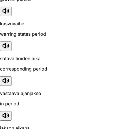
kasvuvaihe
warring states period
sotavaltioiden aika
corresponding period
vastaava ajanjakso
in period
jakson aikana