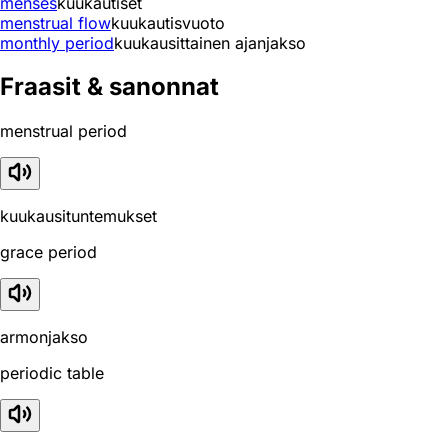
menses
kuukautiset
menstrual flow
kuukautisvuoto
monthly period
kuukausittainen ajanjakso
Fraasit & sanonnat
menstrual period
kuukausituntemukset
grace period
armonjakso
periodic table