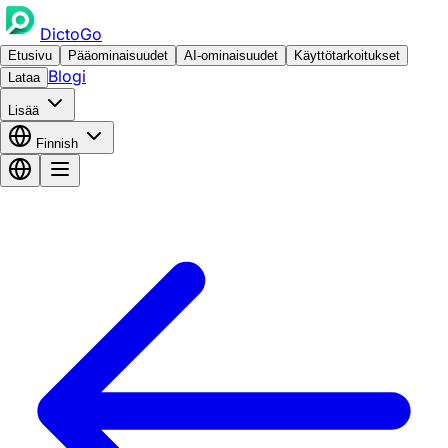
DictoGo
Etusivu
Pääominaisuudet
AI-ominaisuudet
Käyttötarkoitukset
Blogi
Lataa
Lisää
Finnish