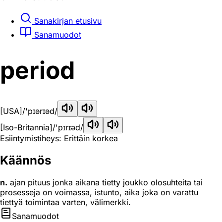
Sanakirjan etusivu
Sanamuodot
period
[USA]
/'pɪərɪəd/
[Iso-Britannia]
/'pɪrɪəd/
Esiintymistiheys: Erittäin korkea
Käännös
n.
ajan pituus jonka aikana tietty joukko olosuhteita tai
prosesseja on voimassa, istunto, aika joka on varattu
tiettyä toimintaa varten, välimerkki.
Sanamuodot