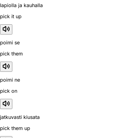
lapiolla ja kauhalla
pick it up
poimi se
pick them
poimi ne
pick on
jatkuvasti kiusata
pick them up