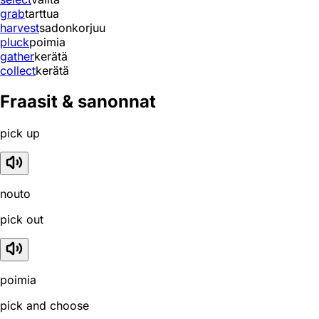
grab
tarttua
harvest
sadonkorjuu
pluck
poimia
gather
kerätä
collect
kerätä
Fraasit & sanonnat
pick up
nouto
pick out
poimia
pick and choose