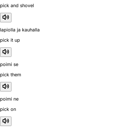
pick and shovel
lapiolla ja kauhalla
pick it up
poimi se
pick them
poimi ne
pick on