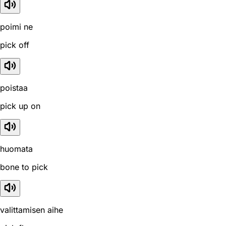
poimi ne
pick off
poistaa
pick up on
huomata
bone to pick
valittamisen aihe