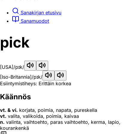
Sanakirjan etusivu
Sanamuodot
pick
[USA]
/pɪk/
[Iso-Britannia]
/pɪk/
Esiintymistiheys: Erittäin korkea
Käännös
vt. & vi.
korjata, poimia, napata, pureskella
vt.
valita, valikoida, poimia, kaivaa
n.
valinta, vaihtoehto, paras vaihtoehto, kerma, lapio,
kourankenkä