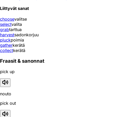
Liittyvät sanat
choose
valitse
select
valita
grab
tarttua
harvest
sadonkorjuu
pluck
poimia
gather
kerätä
collect
kerätä
Fraasit & sanonnat
pick up
nouto
pick out