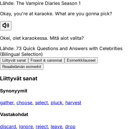
Lähde: The Vampire Diaries Season 1
Okay, you're at karaoke. What are you gonna pick?
Okei, olet karaokessa. Mitä aiot valita?
Lähde: 73 Quick Questions and Answers with Celebrities
(Bilingual Selection)
Liittyvät sanat
Fraasit & sanonnat
Esimerkkilauseet
Reaali­elämän esimerkit
Liittyvät sanat
Synonyymit
gather
,
choose
,
select
,
pluck
,
harvest
Vastakohdat
discard
,
ignore
,
reject
,
leave
,
drop