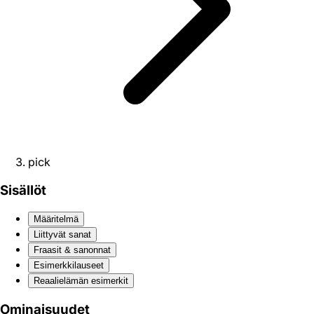
pick
Sisällöt
Määritelmä
Liittyvät sanat
Fraasit & sanonnat
Esimerkkilauseet
Reaali­elämän esimerkit
Ominaisuudet