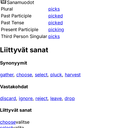
Sanamuodot
Plural
picks
Past Participle
picked
Past Tense
picked
Present Participle
picking
Third Person Singular
picks
Liittyvät sanat
Synonyymit
gather
,
choose
,
select
,
pluck
,
harvest
Vastakohdat
discard
,
ignore
,
reject
,
leave
,
drop
Liittyvät sanat
choose
valitse
select
valita