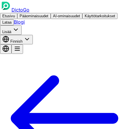
DictoGo
Etusivu
Pääominaisuudet
AI-ominaisuudet
Käyttötarkoitukset
Blogi
Lataa
Lisää
Finnish