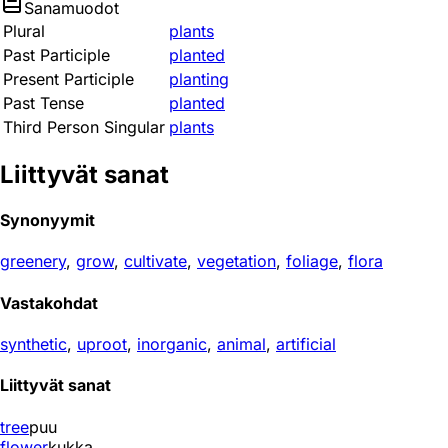
Sanamuodot
Plural
plants
Past Participle
planted
Present Participle
planting
Past Tense
planted
Third Person Singular
plants
Liittyvät sanat
Synonyymit
greenery
,
grow
,
cultivate
,
vegetation
,
foliage
,
flora
Vastakohdat
synthetic
,
uproot
,
inorganic
,
animal
,
artificial
Liittyvät sanat
tree
puu
flower
kukka