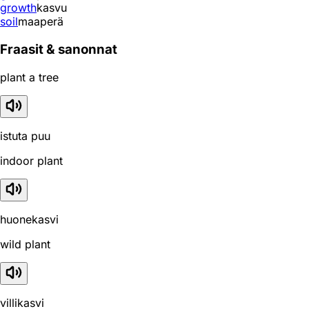
growth
kasvu
soil
maaperä
Fraasit & sanonnat
plant a tree
istuta puu
indoor plant
huonekasvi
wild plant
villikasvi