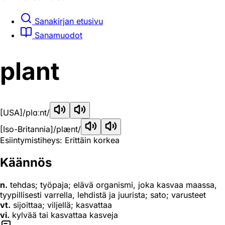
Sanakirjan etusivu
Sanamuodot
plant
[USA]
/plɑːnt/
[Iso-Britannia]
/plænt/
Esiintymistiheys: Erittäin korkea
Käännös
n.
tehdas; työpaja; elävä organismi, joka kasvaa maassa,
tyypillisesti varrella, lehdistä ja juurista; sato; varusteet
vt.
sijoittaa; viljellä; kasvattaa
vi.
kylvää tai kasvattaa kasveja