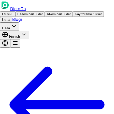
DictoGo
Etusivu
Pääominaisuudet
AI-ominaisuudet
Käyttötarkoitukset
Blogi
Lataa
Lisää
Finnish