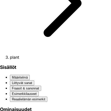
plant
Sisällöt
Määritelmä
Liittyvät sanat
Fraasit & sanonnat
Esimerkkilauseet
Reaali­elämän esimerkit
Ominaisuudet