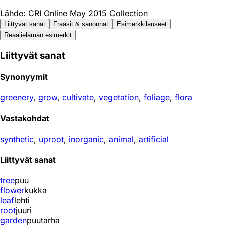
Lähde: CRI Online May 2015 Collection
Liittyvät sanat
Fraasit & sanonnat
Esimerkkilauseet
Reaali­elämän esimerkit
Liittyvät sanat
Synonyymit
greenery
,
grow
,
cultivate
,
vegetation
,
foliage
,
flora
Vastakohdat
synthetic
,
uproot
,
inorganic
,
animal
,
artificial
Liittyvät sanat
tree
puu
flower
kukka
leaf
lehti
root
juuri
garden
puutarha