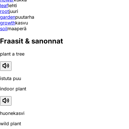
leaf
lehti
root
juuri
garden
puutarha
growth
kasvu
soil
maaperä
Fraasit & sanonnat
plant a tree
istuta puu
indoor plant
huonekasvi
wild plant