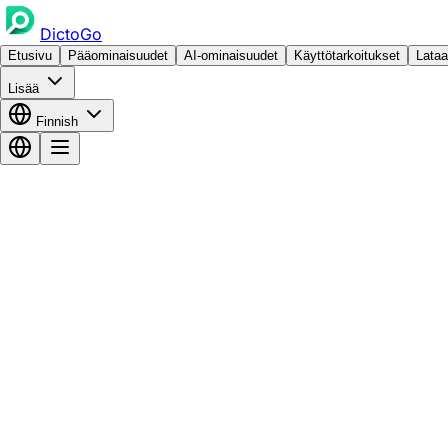
DictoGo
Etusivu
Pääominaisuudet
AI-ominaisuudet
Käyttötarkoitukset
Lataa
Lisää
Finnish