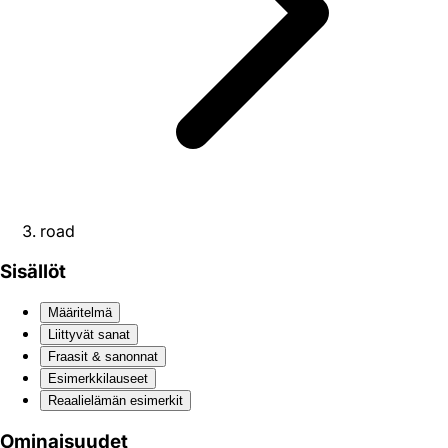
road
Sisällöt
Määritelmä
Liittyvät sanat
Fraasit & sanonnat
Esimerkkilauseet
Reaali­elämän esimerkit
Ominaisuudet