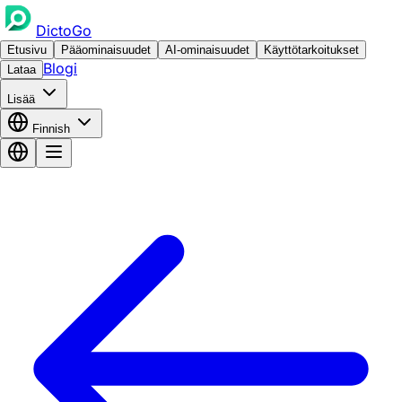
DictoGo
Etusivu
Pääominaisuudet
AI-ominaisuudet
Käyttötarkoitukset
Blogi
Lataa
Lisää
Finnish