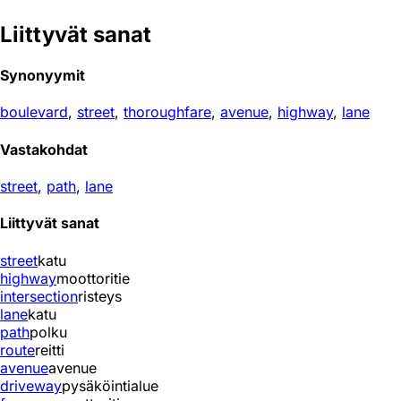
Liittyvät sanat
Synonyymit
boulevard
,
street
,
thoroughfare
,
avenue
,
highway
,
lane
Vastakohdat
street
,
path
,
lane
Liittyvät sanat
street
katu
highway
moottoritie
intersection
risteys
lane
katu
path
polku
route
reitti
avenue
avenue
driveway
pysäköintialue