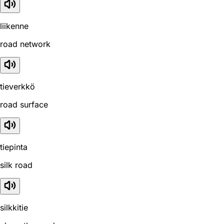
liikenne
road network
tieverkkö
road surface
tiepinta
silk road
silkkitie