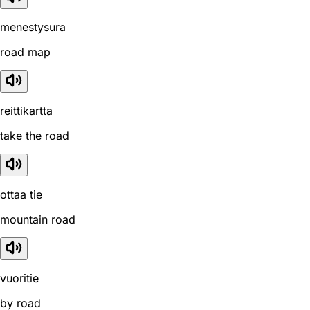
menestysura
road map
reittikartta
take the road
ottaa tie
mountain road
vuoritie
by road