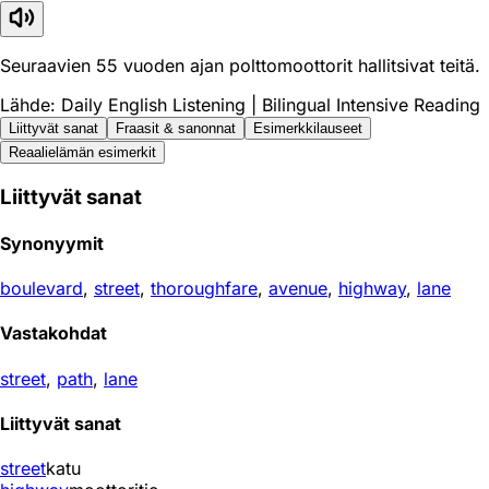
Seuraavien 55 vuoden ajan polttomoottorit hallitsivat teitä.
Lähde: Daily English Listening | Bilingual Intensive Reading
Liittyvät sanat
Fraasit & sanonnat
Esimerkkilauseet
Reaali­elämän esimerkit
Liittyvät sanat
Synonyymit
boulevard
,
street
,
thoroughfare
,
avenue
,
highway
,
lane
Vastakohdat
street
,
path
,
lane
Liittyvät sanat
street
katu