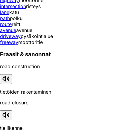
highway
moottoritie
intersection
risteys
lane
katu
path
polku
route
reitti
avenue
avenue
driveway
pysäköintialue
freeway
moottoritie
Fraasit & sanonnat
road construction
tietöiden rakentaminen
road closure
tieliikenne