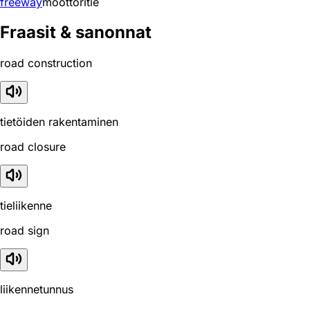
freeway
moottoritie
Fraasit & sanonnat
road construction
tietöiden rakentaminen
road closure
tieliikenne
road sign
liikennetunnus