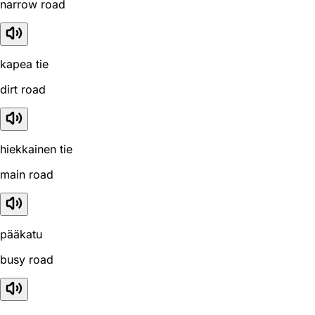
narrow road
kapea tie
dirt road
hiekkainen tie
main road
pääkatu
busy road