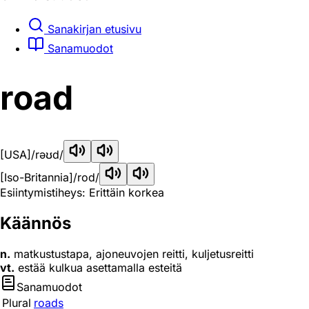
Sanakirjan etusivu
Sanamuodot
road
[USA]
/rəʊd/
[Iso-Britannia]
/rod/
Esiintymistiheys: Erittäin korkea
Käännös
n.
matkustustapa, ajoneuvojen reitti, kuljetusreitti
vt.
estää kulkua asettamalla esteitä
Sanamuodot
Plural
roads