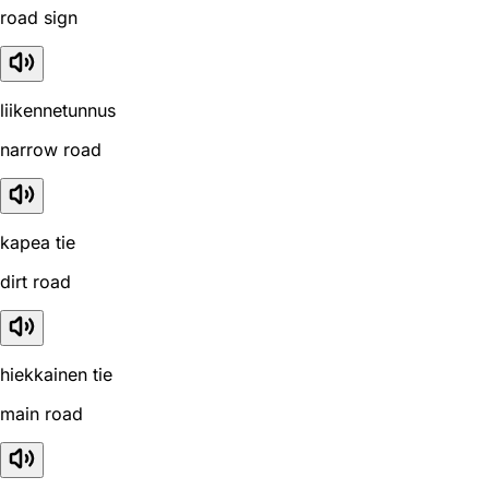
road sign
liikennetunnus
narrow road
kapea tie
dirt road
hiekkainen tie
main road