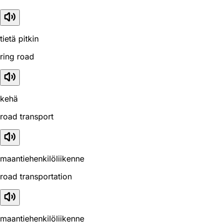
tietä pitkin
ring road
kehä
road transport
maantiehenkilöliikenne
road transportation
maantiehenkilöliikenne