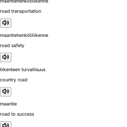
maantiehenkilöliikenne
road transportation
maantiehenkilöliikenne
road safety
liikenteen turvallisuus
country road
maantie
road to success