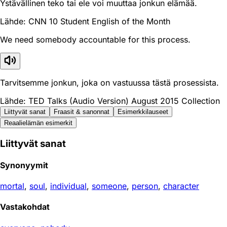
Ystävällinen teko tai ele voi muuttaa jonkun elämää.
Lähde: CNN 10 Student English of the Month
We need somebody accountable for this process.
Tarvitsemme jonkun, joka on vastuussa tästä prosessista.
Lähde: TED Talks (Audio Version) August 2015 Collection
Liittyvät sanat
Fraasit & sanonnat
Esimerkkilauseet
Reaali­elämän esimerkit
Liittyvät sanat
Synonyymit
mortal
,
soul
,
individual
,
someone
,
person
,
character
Vastakohdat