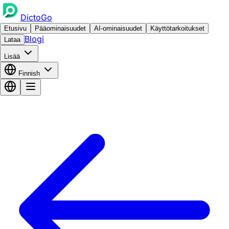
DictoGo
Etusivu
Pääominaisuudet
AI-ominaisuudet
Käyttötarkoitukset
Blogi
Lataa
Lisää
Finnish