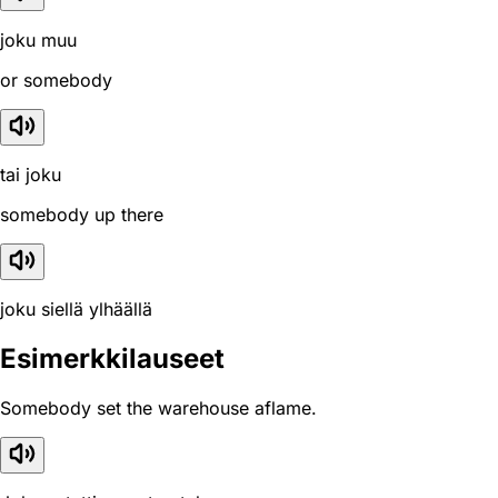
joku muu
or somebody
tai joku
somebody up there
joku siellä ylhäällä
Esimerkkilauseet
Somebody set the warehouse aflame.