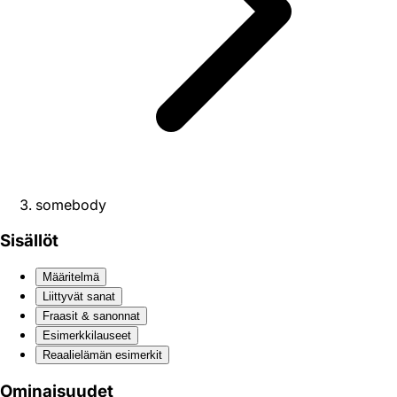
somebody
Sisällöt
Määritelmä
Liittyvät sanat
Fraasit & sanonnat
Esimerkkilauseet
Reaali­elämän esimerkit
Ominaisuudet