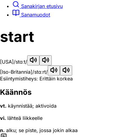
Sanakirjan etusivu
Sanamuodot
start
[USA]
/stɑːt/
[Iso-Britannia]
/stɑːrt/
Esiintymistiheys: Erittäin korkea
Käännös
vt.
käynnistää; aktivoida
vi.
lähteä liikkeelle
n.
alku; se piste, jossa jokin alkaa