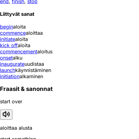
end
,
finish
,
stop
Liittyvät sanat
begin
aloita
commence
aloittaa
initiate
aloita
kick off
aloita
commencement
aloitus
onset
alku
inaugurate
uudistaa
launch
käynnistäminen
initiation
alkaminen
Fraasit & sanonnat
start over
aloittaa alusta
start something