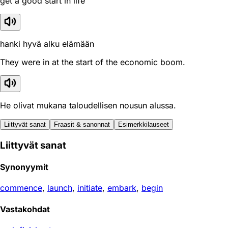
get a good start in life
hanki hyvä alku elämään
They were in at the start of the economic boom.
He olivat mukana taloudellisen nousun alussa.
Liittyvät sanat
Fraasit & sanonnat
Esimerkkilauseet
Liittyvät sanat
Synonyymit
commence
,
launch
,
initiate
,
embark
,
begin
Vastakohdat