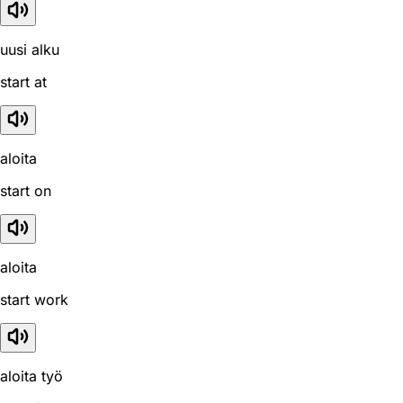
uusi alku
start at
aloita
start on
aloita
start work
aloita työ