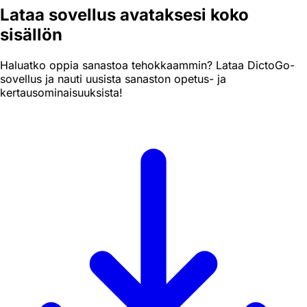
Lataa sovellus avataksesi koko
sisällön
Haluatko oppia sanastoa tehokkaammin? Lataa DictoGo-
sovellus ja nauti uusista sanaston opetus- ja
kertausominaisuuksista!