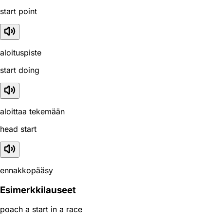
start point
aloituspiste
start doing
aloittaa tekemään
head start
ennakkopääsy
Esimerkkilauseet
poach a start in a race