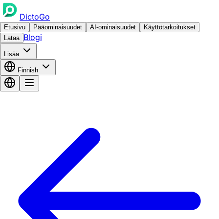
DictoGo
Etusivu
Pääominaisuudet
AI-ominaisuudet
Käyttötarkoitukset
Blogi
Lataa
Lisää
Finnish