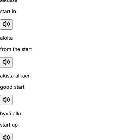
start in
aloita
from the start
alusta alkaen
good start
hyvä alku
start up