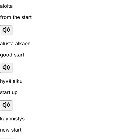
aloita
from the start
alusta alkaen
good start
hyvä alku
start up
käynnistys
new start