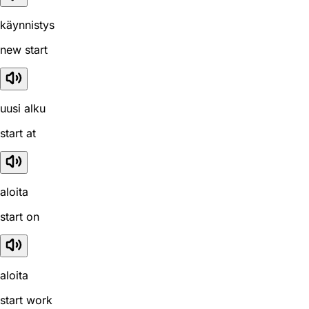
käynnistys
new start
uusi alku
start at
aloita
start on
aloita
start work