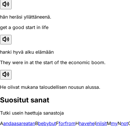
hän heräsi yllättäneenä.
get a good start in life
hanki hyvä alku elämään
They were in at the start of the economic boom.
He olivat mukana taloudellisen nousun alussa.
Suositut sanat
Tutki usein haettuja sanastoja
A
and
a
as
are
at
an
B
be
by
but
F
for
from
H
have
he
I
in
i
is
it
M
my
N
not