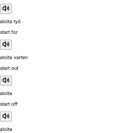
aloita työ
start for
aloita varten
start out
aloita
start off
aloita