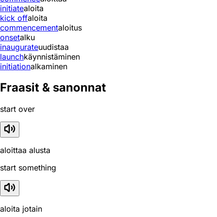
initiate
aloita
kick off
aloita
commencement
aloitus
onset
alku
inaugurate
uudistaa
launch
käynnistäminen
initiation
alkaminen
Fraasit & sanonnat
start over
aloittaa alusta
start something
aloita jotain