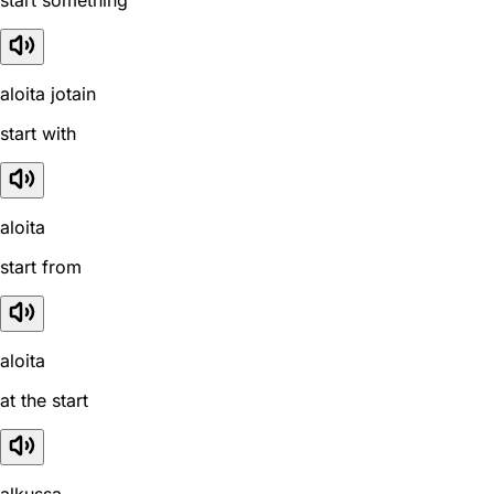
aloita jotain
start with
aloita
start from
aloita
at the start
alkussa