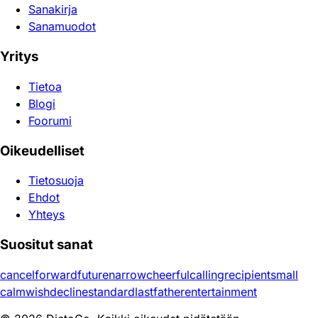
Sanakirja
Sanamuodot
Yritys
Tietoa
Blogi
Foorumi
Oikeudelliset
Tietosuoja
Ehdot
Yhteys
Suositut sanat
cancel
forward
future
narrow
cheerful
calling
recipient
small
calm
wish
decline
standard
last
father
entertainment