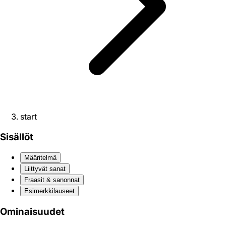
start
Sisällöt
Määritelmä
Liittyvät sanat
Fraasit & sanonnat
Esimerkkilauseet
Ominaisuudet