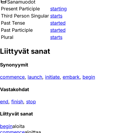
Sanamuodot
Present Participle
starting
Third Person Singular
starts
Past Tense
started
Past Participle
started
Plural
starts
Liittyvät sanat
Synonyymit
commence
,
launch
,
initiate
,
embark
,
begin
Vastakohdat
end
,
finish
,
stop
Liittyvät sanat
begin
aloita
commence
aloittaa